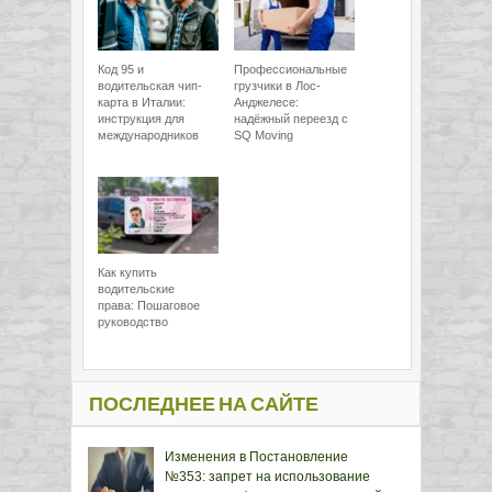
Код 95 и
Профессиональные
водительская чип-
грузчики в Лос-
карта в Италии:
Анджелесе:
инструкция для
надёжный переезд с
международников
SQ Moving
Как купить
водительские
права: Пошаговое
руководство
ПОСЛЕДНЕЕ НА САЙТЕ
Изменения в Постановление
№353: запрет на использование