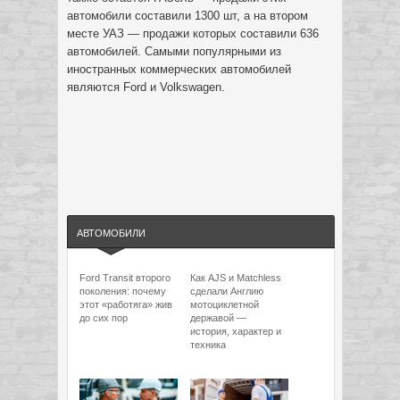
автомобили составили 1300 шт, а на втором
месте УАЗ — продажи которых составили 636
автомобилей. Самыми популярными из
иностранных коммерческих автомобилей
являются Ford и Volkswagen.
АВТОМОБИЛИ
Ford Transit второго
Как AJS и Matchless
поколения: почему
сделали Англию
этот «работяга» жив
мотоциклетной
до сих пор
державой —
история, характер и
техника