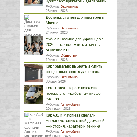
чужих сертификатов и деклараций
Рубрика:
Экономика
28 июля, 2026
Доставка стульев для мастеров в
Москве
Рубрика:
Экономика
24 июня, 2026
Учёба в Польше для украинцев в
2026 — как поступить и начать
обучение в ЕС
Рубрика:
Общество
19 июня, 2026
Как правильно выбрать и купить
секционные ворота для гаража
Рубрика:
Экономика
30 мая, 2026
Ford Transit второго поколения:
почему этот «работяга» жив до
сих пор
Рубрика:
Автомобили
29 января, 2026
Как AJS и Matchless сделали
Англию мотоциклетной державой
— история, характер и техника
Рубрика:
Автомобили
29 января, 2026