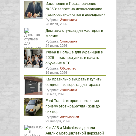
Изменения в Постановление
№353: запрет на использование
чужих сертификатов и деклараций
Рубрика:
Экономика
28 июля, 2026
Доставка стульев для мастеров в
Москве
Рубрика:
Экономика
24 июня, 2026
Учёба в Польше для украинцев в
2026 — как поступить и начать
обучение в ЕС
Рубрика:
Общество
19 июня, 2026
Как правильно выбрать и купить
секционные ворота для гаража
Рубрика:
Экономика
30 мая, 2026
Ford Transit второго поколения:
почему этот «работяга» жив до
сих пор
Рубрика:
Автомобили
29 января, 2026
Как AJS и Matchless сделали
Англию мотоциклетной державой