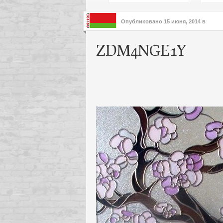
подх
инте
Опубликовано
15 июня, 2014
в
ZDM4NGE1Y