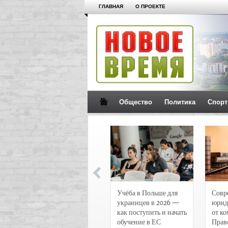
ГЛАВНАЯ
О ПРОЕКТЕ
Общество
Политика
Спорт
Новости и
Учёба в Польше для
Совр
чрезвычайные
украинцев в 2026 —
юрид
происшествия в
как поступить и начать
от к
Воронеже
обучение в ЕС
Прав