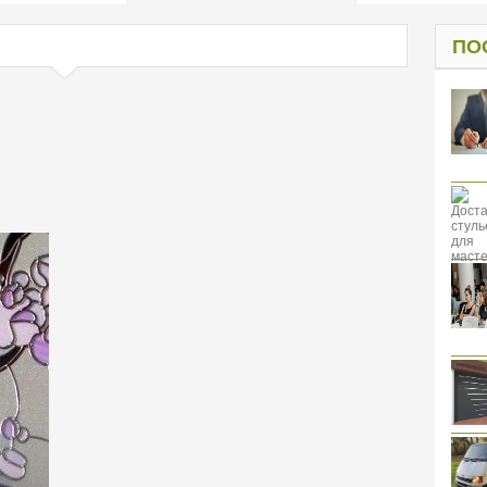
од к защите
ресов клиентов
ПО