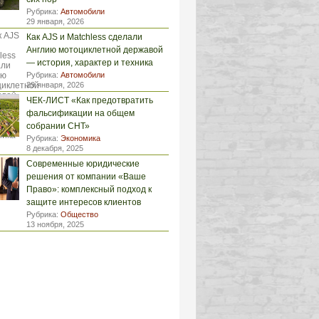
Рубрика:
Автомобили
29 января, 2026
Как AJS и Matchless сделали
Англию мотоциклетной державой
— история, характер и техника
Рубрика:
Автомобили
29 января, 2026
ЧЕК-ЛИСТ «Как предотвратить
фальсификации на общем
собрании СНТ»
Рубрика:
Экономика
8 декабря, 2025
Современные юридические
решения от компании «Ваше
Право»: комплексный подход к
защите интересов клиентов
Рубрика:
Общество
13 ноября, 2025