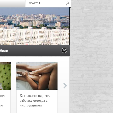
били
Киев
Как завести парня: 7
Новости и
рабочих методов с
чрезвычайные
го
инструкциями
происшествия в
Воронеже