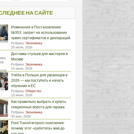
СЛЕДНЕЕ НА САЙТЕ
Изменения в Постановление
№353: запрет на использование
чужих сертификатов и деклараций
Рубрика:
Экономика
28 июля, 2026
Доставка стульев для мастеров в
Москве
Рубрика:
Экономика
24 июня, 2026
Учёба в Польше для украинцев в
2026 — как поступить и начать
обучение в ЕС
Рубрика:
Общество
19 июня, 2026
Как правильно выбрать и купить
секционные ворота для гаража
Рубрика:
Экономика
30 мая, 2026
Ford Transit второго поколения:
почему этот «работяга» жив до
сих пор