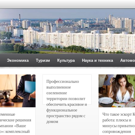
Экономика
Туризм
Культура
Наука и техника
Автомо
Профессионально
выполненное
озеленение
территории позволит
обеспечить красивое и
функциональное
еменные
Что такое эскорт 
пространство рядом с
ические решения
работа: плюсы и
домом
омпании «Ваше
минусы приватно
о»: комплексный
сопровождения