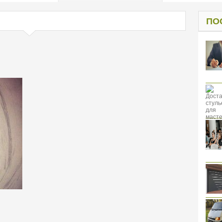
од к защите
ресов клиентов
ПО