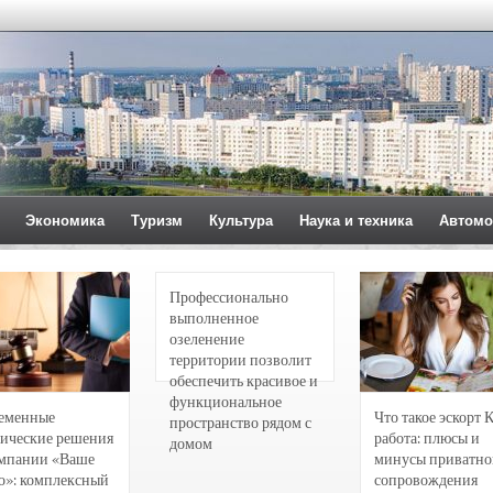
Экономика
Туризм
Культура
Наука и техника
Автомо
Профессионально
выполненное
озеленение
территории позволит
обеспечить красивое и
функциональное
еменные
Что такое эскорт 
пространство рядом с
ические решения
работа: плюсы и
домом
омпании «Ваше
минусы приватно
о»: комплексный
сопровождения