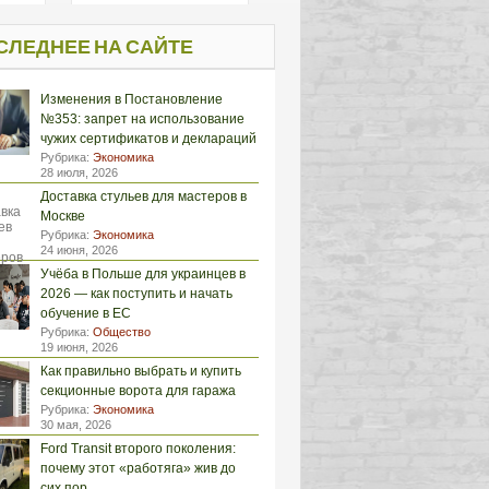
СЛЕДНЕЕ НА САЙТЕ
Изменения в Постановление
№353: запрет на использование
чужих сертификатов и деклараций
Рубрика:
Экономика
28 июля, 2026
Доставка стульев для мастеров в
Москве
Рубрика:
Экономика
24 июня, 2026
Учёба в Польше для украинцев в
2026 — как поступить и начать
обучение в ЕС
Рубрика:
Общество
19 июня, 2026
Как правильно выбрать и купить
секционные ворота для гаража
Рубрика:
Экономика
30 мая, 2026
Ford Transit второго поколения:
почему этот «работяга» жив до
сих пор