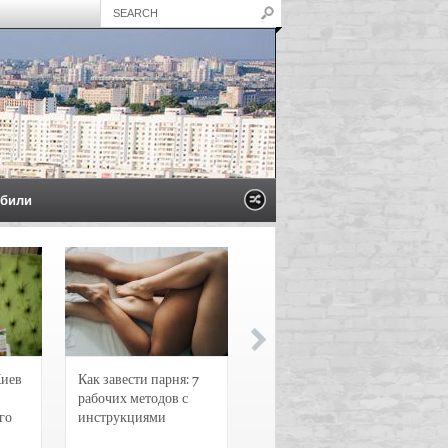
били
Киев
Как завести парня: 7
Новости и
рабочих методов с
чрезвычайные
го
инструкциями
происшествия в
Воронеже