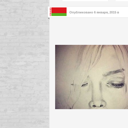
подх
инте
Опубликовано
6 января, 2015
в