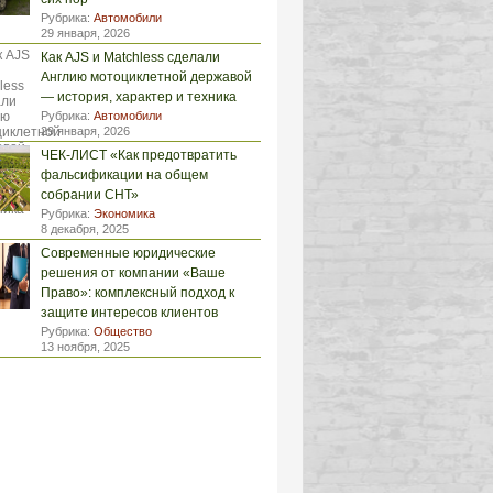
Рубрика:
Автомобили
29 января, 2026
Как AJS и Matchless сделали
Англию мотоциклетной державой
— история, характер и техника
Рубрика:
Автомобили
29 января, 2026
ЧЕК-ЛИСТ «Как предотвратить
фальсификации на общем
собрании СНТ»
Рубрика:
Экономика
8 декабря, 2025
Современные юридические
решения от компании «Ваше
Право»: комплексный подход к
защите интересов клиентов
Рубрика:
Общество
13 ноября, 2025