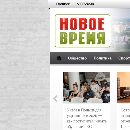
ГЛАВНАЯ
О ПРОЕКТЕ
Общество
Политика
Спорт
Новости и
Учёба в Польше для
Совр
чрезвычайные
украинцев в 2026 —
юрид
происшествия в
как поступить и начать
от к
Воронеже
обучение в ЕС
Прав