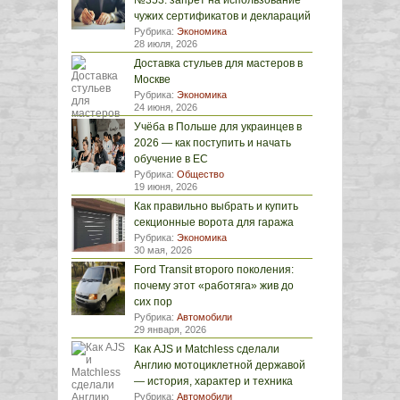
№353: запрет на использование
чужих сертификатов и деклараций
Рубрика:
Экономика
28 июля, 2026
Доставка стульев для мастеров в
Москве
Рубрика:
Экономика
24 июня, 2026
Учёба в Польше для украинцев в
2026 — как поступить и начать
обучение в ЕС
Рубрика:
Общество
19 июня, 2026
Как правильно выбрать и купить
секционные ворота для гаража
Рубрика:
Экономика
30 мая, 2026
Ford Transit второго поколения:
почему этот «работяга» жив до
сих пор
Рубрика:
Автомобили
29 января, 2026
Как AJS и Matchless сделали
Англию мотоциклетной державой
— история, характер и техника
Рубрика:
Автомобили