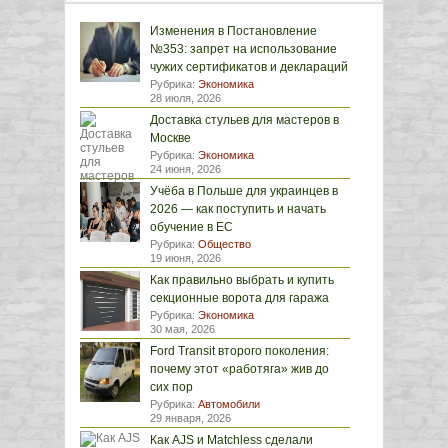
Изменения в Постановление
№353: запрет на использование
чужих сертификатов и деклараций
Рубрика:
Экономика
28 июля, 2026
Доставка стульев для мастеров в
Москве
Рубрика:
Экономика
24 июня, 2026
Учёба в Польше для украинцев в
2026 — как поступить и начать
обучение в ЕС
Рубрика:
Общество
19 июня, 2026
Как правильно выбрать и купить
секционные ворота для гаража
Рубрика:
Экономика
30 мая, 2026
Ford Transit второго поколения:
почему этот «работяга» жив до
сих пор
Рубрика:
Автомобили
29 января, 2026
Как AJS и Matchless сделали