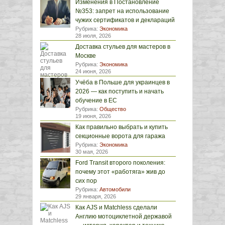
Изменения в Постановление
№353: запрет на использование
чужих сертификатов и деклараций
Рубрика:
Экономика
28 июля, 2026
Доставка стульев для мастеров в
Москве
Рубрика:
Экономика
24 июня, 2026
Учёба в Польше для украинцев в
2026 — как поступить и начать
обучение в ЕС
Рубрика:
Общество
19 июня, 2026
Как правильно выбрать и купить
секционные ворота для гаража
Рубрика:
Экономика
30 мая, 2026
Ford Transit второго поколения:
почему этот «работяга» жив до
сих пор
Рубрика:
Автомобили
29 января, 2026
Как AJS и Matchless сделали
Англию мотоциклетной державой