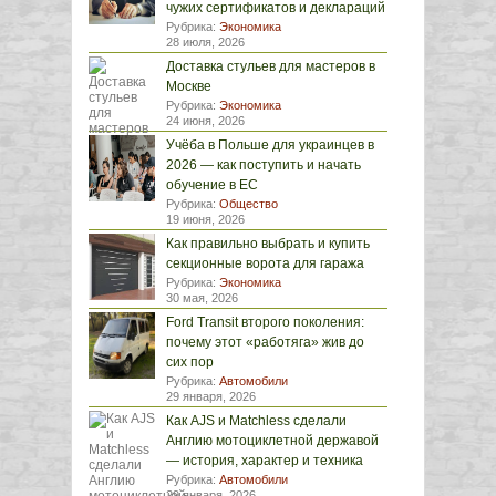
чужих сертификатов и деклараций
Рубрика:
Экономика
28 июля, 2026
Доставка стульев для мастеров в
Москве
Рубрика:
Экономика
24 июня, 2026
Учёба в Польше для украинцев в
2026 — как поступить и начать
обучение в ЕС
Рубрика:
Общество
19 июня, 2026
Как правильно выбрать и купить
секционные ворота для гаража
Рубрика:
Экономика
30 мая, 2026
Ford Transit второго поколения:
почему этот «работяга» жив до
сих пор
Рубрика:
Автомобили
29 января, 2026
Как AJS и Matchless сделали
Англию мотоциклетной державой
— история, характер и техника
Рубрика:
Автомобили
29 января, 2026