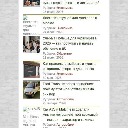
чужих сертификатов и деклараций
Рубрика:
Экономика
28 июля, 2026
Доставка стульев для мастеров в
Москве
Рубрика:
Экономика
24 июня, 2026
Учёба в Польше для украинцев в
2026 — как поступить и начать
обучение в ЕС
Рубрика:
Общество
19 июня, 2026
Как правильно выбрать и купить
секционные ворота для гаража
Рубрика:
Экономика
30 мая, 2026
Ford Transit второго поколения:
почему этот «работяга» жив до
сих пор
Рубрика:
Автомобили
29 января, 2026
Как AJS и Matchless сделали
Англию мотоциклетной державой
— история, характер и техника
Рубрика:
Автомобили