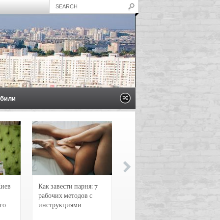
били
Киев
Как завести парня: 7
Новости и
рабочих методов с
чрезвычайные
го
инструкциями
происшествия в
Воронеже