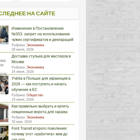
СЛЕДНЕЕ НА САЙТЕ
Изменения в Постановление
№353: запрет на использование
чужих сертификатов и деклараций
Рубрика:
Экономика
28 июля, 2026
Доставка стульев для мастеров в
Москве
Рубрика:
Экономика
24 июня, 2026
Учёба в Польше для украинцев в
2026 — как поступить и начать
обучение в ЕС
Рубрика:
Общество
19 июня, 2026
Как правильно выбрать и купить
секционные ворота для гаража
Рубрика:
Экономика
30 мая, 2026
Ford Transit второго поколения:
почему этот «работяга» жив до
сих пор