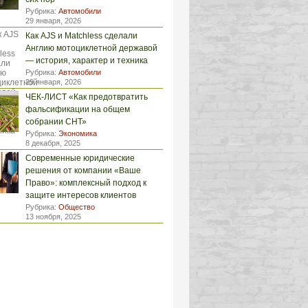
Рубрика:
Автомобили
29 января, 2026
Как AJS и Matchless сделали
Англию мотоциклетной державой
— история, характер и техника
Рубрика:
Автомобили
29 января, 2026
ЧЕК-ЛИСТ «Как предотвратить
фальсификации на общем
собрании СНТ»
Рубрика:
Экономика
8 декабря, 2025
Современные юридические
решения от компании «Ваше
Право»: комплексный подход к
защите интересов клиентов
Рубрика:
Общество
13 ноября, 2025