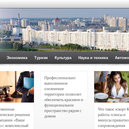
Экономика
Туризм
Культура
Наука и техника
Автомо
Профессионально
выполненное
озеленение
территории позволит
обеспечить красивое и
функциональное
еменные
Что такое эскорт 
пространство рядом с
ические решения
работа: плюсы и
домом
омпании «Ваше
минусы приватно
о»: комплексный
сопровождения