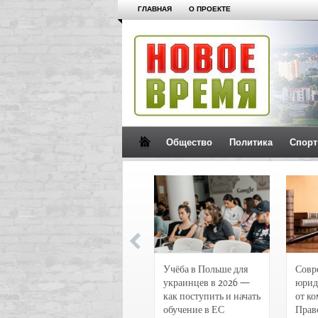
ГЛАВНАЯ
О ПРОЕКТЕ
Общество
Политика
Спорт
Новости и
Учёба в Польше для
Совр
чрезвычайные
украинцев в 2026 —
юрид
происшествия в
как поступить и начать
от к
Воронеже
обучение в ЕС
Прав