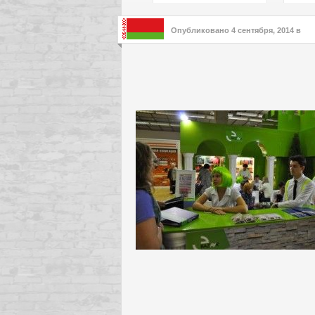
подх
инте
Опубликовано
4 сентября, 2014
в