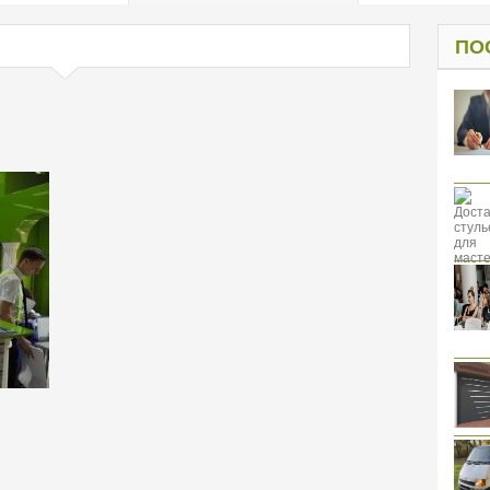
од к защите
ресов клиентов
ПО