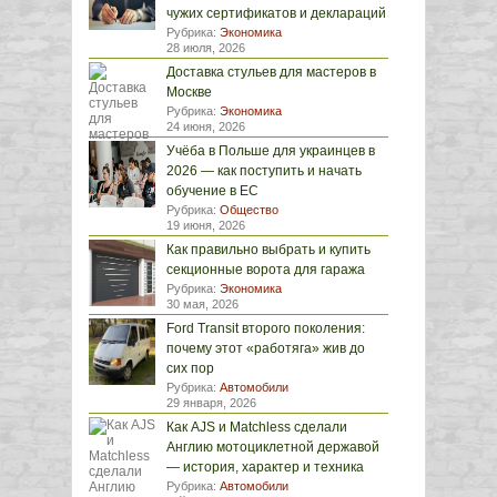
чужих сертификатов и деклараций
Рубрика:
Экономика
28 июля, 2026
Доставка стульев для мастеров в
Москве
Рубрика:
Экономика
24 июня, 2026
Учёба в Польше для украинцев в
2026 — как поступить и начать
обучение в ЕС
Рубрика:
Общество
19 июня, 2026
Как правильно выбрать и купить
секционные ворота для гаража
Рубрика:
Экономика
30 мая, 2026
Ford Transit второго поколения:
почему этот «работяга» жив до
сих пор
Рубрика:
Автомобили
29 января, 2026
Как AJS и Matchless сделали
Англию мотоциклетной державой
— история, характер и техника
Рубрика:
Автомобили