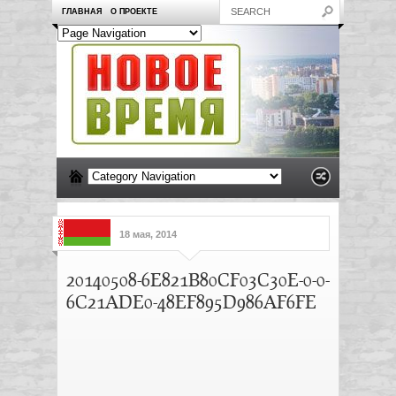
ГЛАВНАЯ
О ПРОЕКТЕ
18 мая, 2014
20140508-6E821B80CF03C30E-0-0-
6C21ADE0-48EF895D986AF6FE