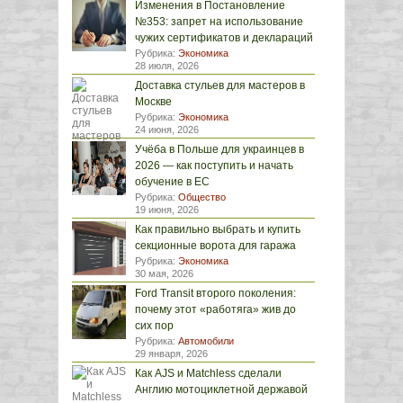
Изменения в Постановление
№353: запрет на использование
чужих сертификатов и деклараций
Рубрика:
Экономика
28 июля, 2026
Доставка стульев для мастеров в
Москве
Рубрика:
Экономика
24 июня, 2026
Учёба в Польше для украинцев в
2026 — как поступить и начать
обучение в ЕС
Рубрика:
Общество
19 июня, 2026
Как правильно выбрать и купить
секционные ворота для гаража
Рубрика:
Экономика
30 мая, 2026
Ford Transit второго поколения:
почему этот «работяга» жив до
сих пор
Рубрика:
Автомобили
29 января, 2026
Как AJS и Matchless сделали
Англию мотоциклетной державой