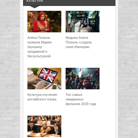
КУЛЬТУРА
Алёна Полынь
Ведьма Алена
назвала Марию
Полынь создала
Шукшину
свою Империю.
продажной и
бескультурной.
Культура изучения
Топ самых
английского языка
ожидаемых
фильмов 2018 года