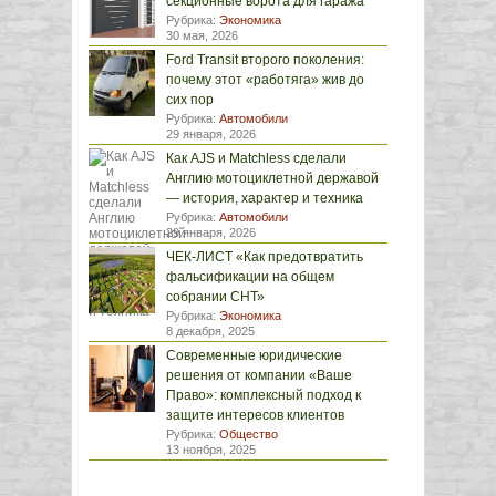
секционные ворота для гаража
Рубрика:
Экономика
30 мая, 2026
Ford Transit второго поколения:
почему этот «работяга» жив до
сих пор
Рубрика:
Автомобили
29 января, 2026
Как AJS и Matchless сделали
Англию мотоциклетной державой
— история, характер и техника
Рубрика:
Автомобили
29 января, 2026
ЧЕК-ЛИСТ «Как предотвратить
фальсификации на общем
собрании СНТ»
Рубрика:
Экономика
8 декабря, 2025
Современные юридические
решения от компании «Ваше
Право»: комплексный подход к
защите интересов клиентов
Рубрика:
Общество
13 ноября, 2025