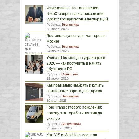
Изменения в Постановление
№353: запрет на использование
чужих сертификатов и деклараций
Рубрика:
Экономика
28 июля, 2026
Доставка стульев для мастеров в
Москве
Рубрика:
Экономика
24 июня, 2026
Учёба в Польше для украинцев в
2026 — как поступить и начать
обучение в ЕС
Рубрика:
Общество
19 июня, 2026
Как правильно выбрать и купить
секционные ворота для гаража
Рубрика:
Экономика
30 мая, 2026
Ford Transit второго поколения:
почему этот «работяга» жив до
сих пор
Рубрика:
Автомобили
29 января, 2026
Как AJS и Matchless сделали