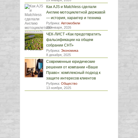
29 января, 2026
Как AJS и Matchless сделали
Англию мотоциклетной державой
— история, характер и техника
Рубрика:
Автомобили
29 января, 2026
ЧЕК-ЛИСТ «Как предотвратить
фальсификации на общем
собрании СНТ»
Рубрика:
Экономика
8 декабря, 2025
Современные юридические
решения от компании «Ваше
Право»: комплексный подход к
защите интересов клиентов
Рубрика:
Общество
13 ноября, 2025