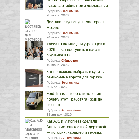
№353: запрет на использование
чужих сертификатов и деклараций
Рубрика:
Экономика
28 июля, 2026
Доставка стульев для мастеров в
Москве
Рубрика:
Экономика
24 июня, 2026
Учёба в Польше для украинцев в
2026 — как поступить и начать
обучение в ЕС
Рубрика:
Общество
19 июня, 2026
Как правильно выбрать и купить
секционные ворота для гаража
Рубрика:
Экономика
30 мая, 2026
Ford Transit второго поколения:
почему этот «работяга» жив до
сих пор
Рубрика:
Автомобили
29 января, 2026
Как AJS и Matchless сделали
Англию мотоциклетной державой
— история, характер и техника
Рубрика:
Автомобили