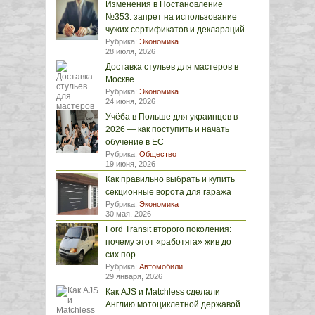
Изменения в Постановление
№353: запрет на использование
чужих сертификатов и деклараций
Рубрика:
Экономика
28 июля, 2026
Доставка стульев для мастеров в
Москве
Рубрика:
Экономика
24 июня, 2026
Учёба в Польше для украинцев в
2026 — как поступить и начать
обучение в ЕС
Рубрика:
Общество
19 июня, 2026
Как правильно выбрать и купить
секционные ворота для гаража
Рубрика:
Экономика
30 мая, 2026
Ford Transit второго поколения:
почему этот «работяга» жив до
сих пор
Рубрика:
Автомобили
29 января, 2026
Как AJS и Matchless сделали
Англию мотоциклетной державой