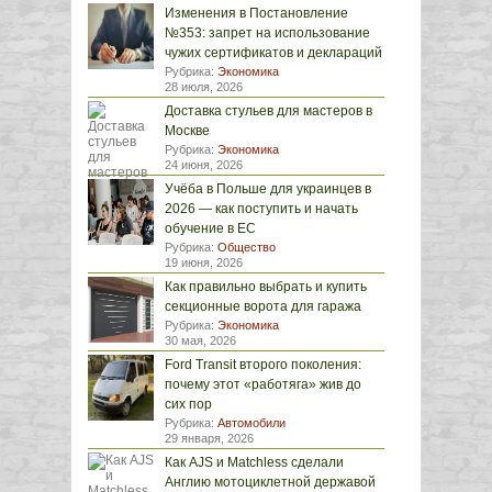
Изменения в Постановление
№353: запрет на использование
чужих сертификатов и деклараций
Рубрика:
Экономика
28 июля, 2026
Доставка стульев для мастеров в
Москве
Рубрика:
Экономика
24 июня, 2026
Учёба в Польше для украинцев в
2026 — как поступить и начать
обучение в ЕС
Рубрика:
Общество
19 июня, 2026
Как правильно выбрать и купить
секционные ворота для гаража
Рубрика:
Экономика
30 мая, 2026
Ford Transit второго поколения:
почему этот «работяга» жив до
сих пор
Рубрика:
Автомобили
29 января, 2026
Как AJS и Matchless сделали
Англию мотоциклетной державой