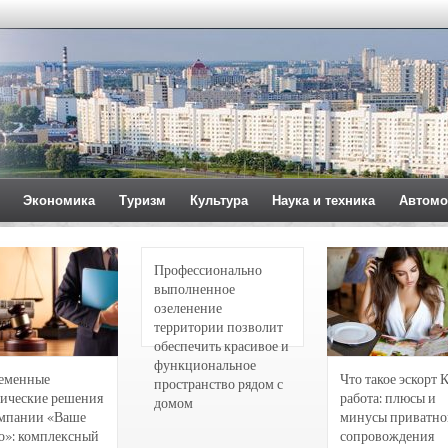
Экономика
Туризм
Культура
Наука и техника
Автомо
Профессионально
выполненное
озеленение
территории позволит
обеспечить красивое и
функциональное
еменные
Что такое эскорт 
пространство рядом с
ические решения
работа: плюсы и
домом
омпании «Ваше
минусы приватно
о»: комплексный
сопровождения