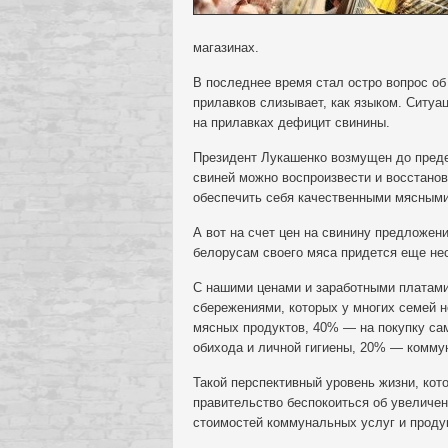
магазинах.
В последнее время стал остро вопрос об
прилавков слизывает, как языком. Ситуа
на прилавках дефицит свинины.
Президент Лукашенко возмущен до предел
свиней можно воспроизвести и восстанов
обеспечить себя качественными мясными
А вот на счет цен на свинину предложени
белорусам своего мяса придется еще нес
С нашими ценами и заработными платами 
сбережениями, которых у многих семей н
мясных продуктов, 40% — на покупку с
обихода и личной гигиены, 20% — комму
Такой перспективный уровень жизни, кот
правительство беспокоиться об увеличен
стоимостей коммунальных услуг и продук