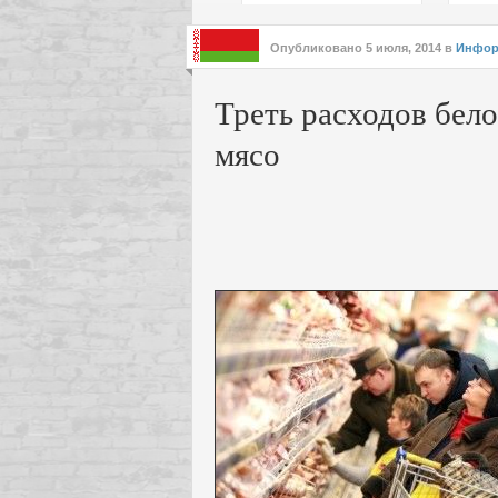
подх
инте
Опубликовано
5 июля, 2014
в
Инфор
Треть расходов бело
мясо