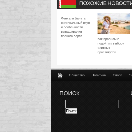
ПОХОЖИЕ НОВОСТ
Фенхель Бачата:
оригинальный вкус
и особенности
выращивания
пряного сорта
Как правильно
подойти к выбору
элитных
проституток
Общество
Политика
Спорт
Э
ПОИСК