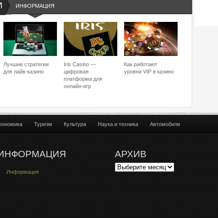
И
ИНФОРМАЦИЯ
Лучшие стратегии
Iris Casino —
Как работают
для лайв-казино
цифровая
уровни VIP в казино
платформа для
онлайн-игр
кономика
Туризм
Культура
Наука и техника
Автомобили
ИНФОРМАЦИЯ
АРХИВ
Информация