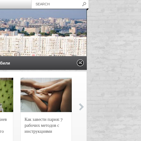
били
Киев
Как завести парня: 7
Новости и
рабочих методов с
чрезвычайные
го
инструкциями
происшествия в
Воронеже