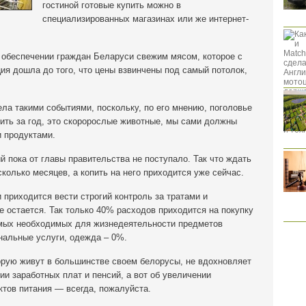
гостиной готовые купить можно в
специализированных магазинах или же интернет-
 обеспечении граждан Беларуси свежим мясом, которое с
ция дошла до того, что цены взвинчены под самый потолок,
а такими событиями, поскольку, по его мнению, поголовье
ить за год, это скоророслые животные, мы сами должны
 продуктами.
й пока от главы правительства не поступало. Так что ждать
колько месяцев, а копить на него приходится уже сейчас.
приходится вести строгий контроль за тратами и
е остается. Так только 40% расходов приходится на покупку
амых необходимых для жизнедеятельности предметов
нальные услуги, одежда – 0%.
орую живут в большинстве своем белорусы, не вдохновляет
ии заработных плат и пенсий, а вот об увеличении
тов питания — всегда, пожалуйста.