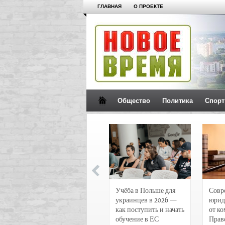
ГЛАВНАЯ
О ПРОЕКТЕ
Общество
Политика
Спорт
Новости и
Учёба в Польше для
Совр
чрезвычайные
украинцев в 2026 —
юрид
происшествия в
как поступить и начать
от к
Воронеже
обучение в ЕС
Прав