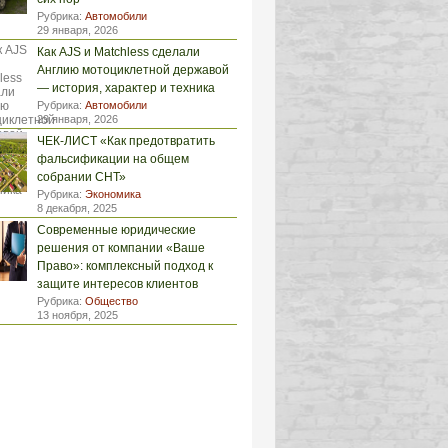
Рубрика:
Автомобили
29 января, 2026
Как AJS и Matchless сделали
Англию мотоциклетной державой
— история, характер и техника
Рубрика:
Автомобили
29 января, 2026
ЧЕК-ЛИСТ «Как предотвратить
фальсификации на общем
собрании СНТ»
Рубрика:
Экономика
8 декабря, 2025
Современные юридические
решения от компании «Ваше
Право»: комплексный подход к
защите интересов клиентов
Рубрика:
Общество
13 ноября, 2025