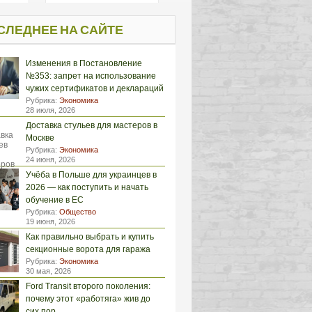
СЛЕДНЕЕ НА САЙТЕ
Изменения в Постановление
№353: запрет на использование
чужих сертификатов и деклараций
Рубрика:
Экономика
28 июля, 2026
Доставка стульев для мастеров в
Москве
Рубрика:
Экономика
24 июня, 2026
Учёба в Польше для украинцев в
2026 — как поступить и начать
обучение в ЕС
Рубрика:
Общество
19 июня, 2026
Как правильно выбрать и купить
секционные ворота для гаража
Рубрика:
Экономика
30 мая, 2026
Ford Transit второго поколения:
почему этот «работяга» жив до
сих пор