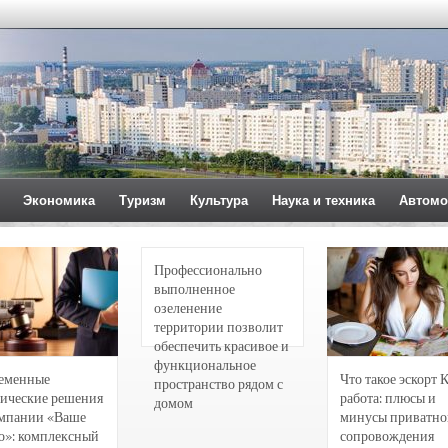
Экономика
Туризм
Культура
Наука и техника
Автомо
Профессионально
выполненное
озеленение
территории позволит
обеспечить красивое и
функциональное
еменные
Что такое эскорт 
пространство рядом с
ические решения
работа: плюсы и
домом
омпании «Ваше
минусы приватно
о»: комплексный
сопровождения