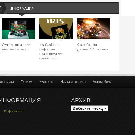
И
ИНФОРМАЦИЯ
Лучшие стратегии
Iris Casino —
Как работают
для лайв-казино
цифровая
уровни VIP в казино
платформа для
онлайн-игр
кономика
Туризм
Культура
Наука и техника
Автомобили
ИНФОРМАЦИЯ
АРХИВ
Информация