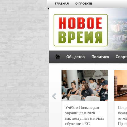
ГЛАВНАЯ
О ПРОЕКТЕ
Общество
Политика
Спорт
Новости и
Учёба в Польше для
Совр
чрезвычайные
украинцев в 2026 —
юрид
происшествия в
как поступить и начать
от к
Воронеже
обучение в ЕС
Прав