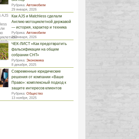
Рубрика:
Автомобили
29 января, 2026
Как AJS и Matchless сделали
Англию мотоциклетной державой
— история, характер и техника
Рубрика:
Автомобили
29 января, 2026
ЧЕК-ЛИСТ «Как предотвратить
фальсификации на общем
собрании СНТ»
Рубрика:
Экономика
8 декабря, 2025
Современные юридические
решения от компании «Ваше
Право»: комплексный подход к
защите интересов клиентов
Рубрика:
Общество
13 ноября, 2025