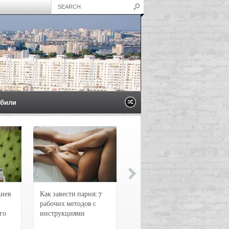
били
Киев
Как завести парня: 7
Новости и
рабочих методов с
чрезвычайные
го
инструкциями
происшествия в
Воронеже