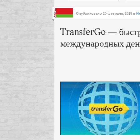
подх
инте
Опубликовано
20 февраля, 2015
в
И
TransferGo — быстр
международных ден