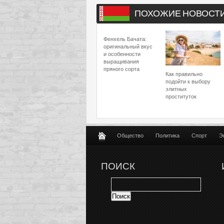
ПОХОЖИЕ НОВОСТ
Фенхель Бачата:
оригинальный вкус
и особенности
выращивания
пряного сорта
Как правильно
подойти к выбору
элитных
проституток
Общество
Политика
Спорт
Э
ПОИСК