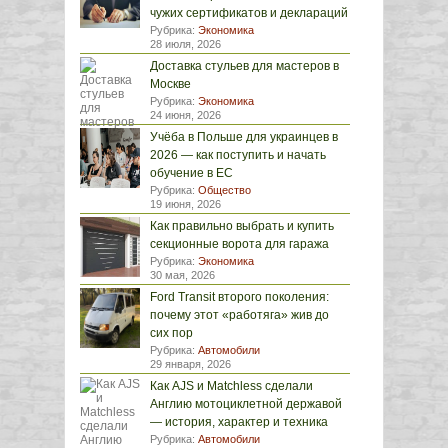
чужих сертификатов и деклараций
Рубрика:
Экономика
28 июля, 2026
Доставка стульев для мастеров в
Москве
Рубрика:
Экономика
24 июня, 2026
Учёба в Польше для украинцев в
2026 — как поступить и начать
обучение в ЕС
Рубрика:
Общество
19 июня, 2026
Как правильно выбрать и купить
секционные ворота для гаража
Рубрика:
Экономика
30 мая, 2026
Ford Transit второго поколения:
почему этот «работяга» жив до
сих пор
Рубрика:
Автомобили
29 января, 2026
Как AJS и Matchless сделали
Англию мотоциклетной державой
— история, характер и техника
Рубрика:
Автомобили