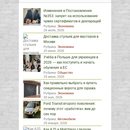
Изменения в Постановление
№353: запрет на использование
чужих сертификатов и деклараций
Рубрика:
Экономика
28 июля, 2026
Доставка стульев для мастеров в
Москве
Рубрика:
Экономика
24 июня, 2026
Учёба в Польше для украинцев в
2026 — как поступить и начать
обучение в ЕС
Рубрика:
Общество
19 июня, 2026
Как правильно выбрать и купить
секционные ворота для гаража
Рубрика:
Экономика
30 мая, 2026
Ford Transit второго поколения:
почему этот «работяга» жив до
сих пор
Рубрика:
Автомобили
29 января, 2026
Как AJS и Matchless сделали