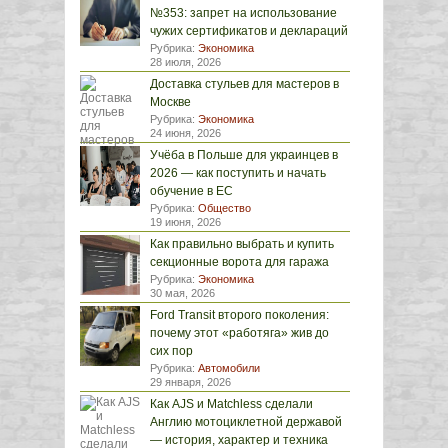
№353: запрет на использование
чужих сертификатов и деклараций
Рубрика:
Экономика
28 июля, 2026
Доставка стульев для мастеров в
Москве
Рубрика:
Экономика
24 июня, 2026
Учёба в Польше для украинцев в
2026 — как поступить и начать
обучение в ЕС
Рубрика:
Общество
19 июня, 2026
Как правильно выбрать и купить
секционные ворота для гаража
Рубрика:
Экономика
30 мая, 2026
Ford Transit второго поколения:
почему этот «работяга» жив до
сих пор
Рубрика:
Автомобили
29 января, 2026
Как AJS и Matchless сделали
Англию мотоциклетной державой
— история, характер и техника