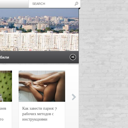
били
Киев
Как завести парня: 7
Новости и
рабочих методов с
чрезвычайные
го
инструкциями
происшествия в
Воронеже