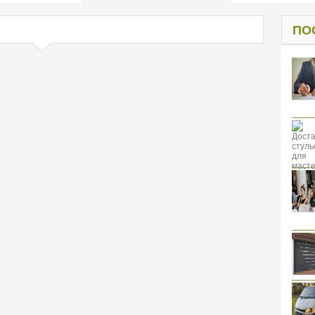
од к защите
ресов клиентов
ПО