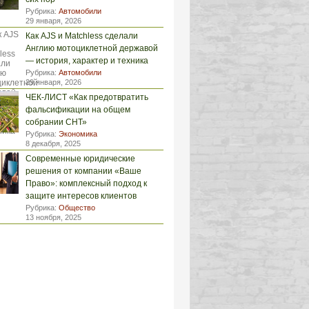
Рубрика:
Автомобили
29 января, 2026
Как AJS и Matchless сделали
Англию мотоциклетной державой
— история, характер и техника
Рубрика:
Автомобили
29 января, 2026
ЧЕК-ЛИСТ «Как предотвратить
фальсификации на общем
собрании СНТ»
Рубрика:
Экономика
8 декабря, 2025
Современные юридические
решения от компании «Ваше
Право»: комплексный подход к
защите интересов клиентов
Рубрика:
Общество
13 ноября, 2025