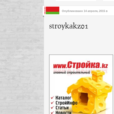
подх
инте
Опубликовано
14 апреля, 2015
в
stroykakz01