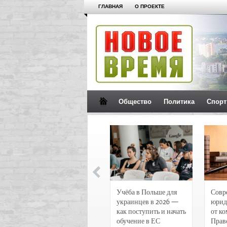
ГЛАВНАЯ
О ПРОЕКТЕ
Общество
Политика
Спорт
Новости и
Учёба в Польше для
Совр
чрезвычайные
украинцев в 2026 —
юрид
происшествия в
как поступить и начать
от к
Воронеже
обучение в ЕС
Прав