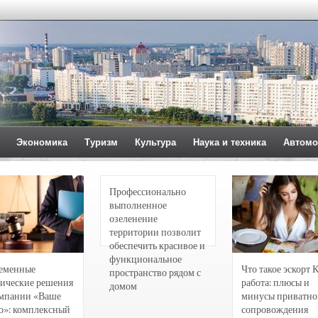
Экономика
Туризм
Культура
Наука и техника
Автомо
Профессионально
выполненное
озеленение
территории позволит
обеспечить красивое и
функциональное
еменные
Что такое эскорт 
пространство рядом с
ические решения
работа: плюсы и
домом
омпании «Ваше
минусы приватно
о»: комплексный
сопровождения