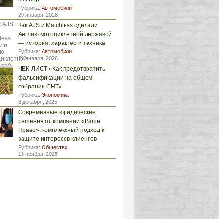
Рубрика:
Автомобили
29 января, 2026
Как AJS и Matchless сделали
Англию мотоциклетной державой
— история, характер и техника
Рубрика:
Автомобили
29 января, 2026
ЧЕК-ЛИСТ «Как предотвратить
фальсификации на общем
собрании СНТ»
Рубрика:
Экономика
8 декабря, 2025
Современные юридические
решения от компании «Ваше
Право»: комплексный подход к
защите интересов клиентов
Рубрика:
Общество
13 ноября, 2025