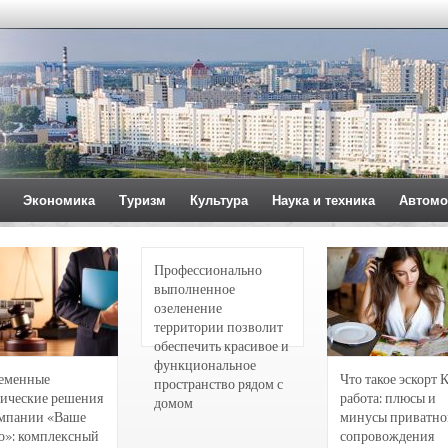
Экономика
Туризм
Культура
Наука и техника
Автомо
Профессионально
выполненное
озеленение
территории позволит
обеспечить красивое и
функциональное
еменные
Что такое эскорт 
пространство рядом с
ические решения
работа: плюсы и
домом
омпании «Ваше
минусы приватно
о»: комплексный
сопровождения