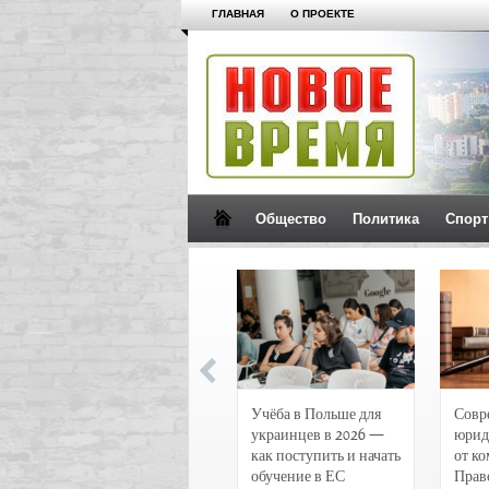
ГЛАВНАЯ
О ПРОЕКТЕ
Общество
Политика
Спорт
Новости и
Учёба в Польше для
Совр
чрезвычайные
украинцев в 2026 —
юрид
происшествия в
как поступить и начать
от к
Воронеже
обучение в ЕС
Прав