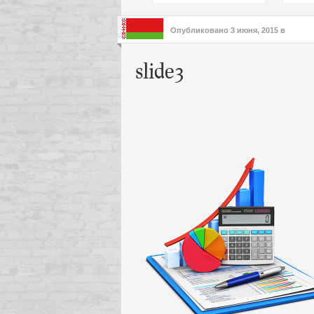
подх
инте
Опубликовано
3 июня, 2015
в
slide3