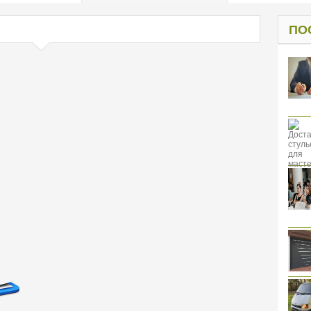
од к защите
ресов клиентов
ПО