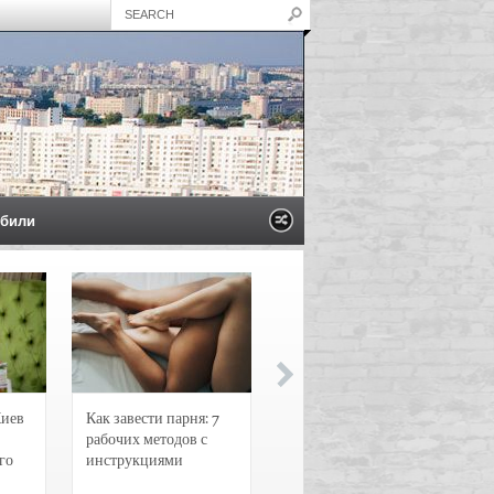
били
Киев
Как завести парня: 7
Новости и
рабочих методов с
чрезвычайные
го
инструкциями
происшествия в
Воронеже