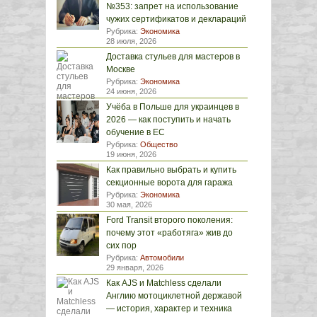
№353: запрет на использование
чужих сертификатов и деклараций
Рубрика:
Экономика
28 июля, 2026
Доставка стульев для мастеров в
Москве
Рубрика:
Экономика
24 июня, 2026
Учёба в Польше для украинцев в
2026 — как поступить и начать
обучение в ЕС
Рубрика:
Общество
19 июня, 2026
Как правильно выбрать и купить
секционные ворота для гаража
Рубрика:
Экономика
30 мая, 2026
Ford Transit второго поколения:
почему этот «работяга» жив до
сих пор
Рубрика:
Автомобили
29 января, 2026
Как AJS и Matchless сделали
Англию мотоциклетной державой
— история, характер и техника