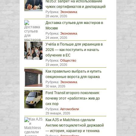
№353: запрет на использование
чужих сертификатов и деклараций
Рубрика:
Экономика
28 июля, 2026
Доставка стульев для мастеров в
Москве
Рубрика:
Экономика
24 июня, 2026
Учёба в Польше для украинцев в
2026 — как поступить и начать
обучение в ЕС
Рубрика:
Общество
19 июня, 2026
Как правильно выбрать и купить
секционные ворота для гаража
Рубрика:
Экономика
30 мая, 2026
Ford Transit второго поколения:
почему этот «работяга» жив до
сих пор
Рубрика:
Автомобили
29 января, 2026
Как AJS и Matchless сделали
Англию мотоциклетной державой
— история, характер и техника