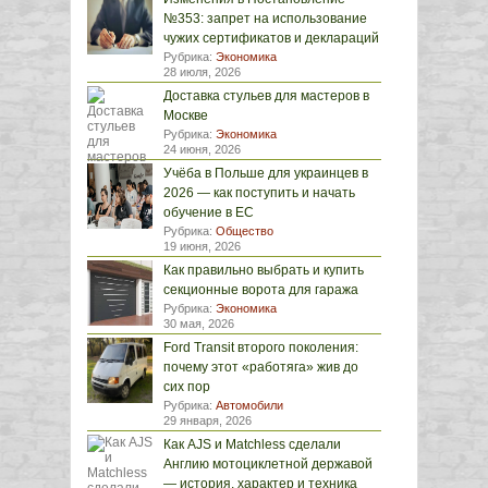
№353: запрет на использование
чужих сертификатов и деклараций
Рубрика:
Экономика
28 июля, 2026
Доставка стульев для мастеров в
Москве
Рубрика:
Экономика
24 июня, 2026
Учёба в Польше для украинцев в
2026 — как поступить и начать
обучение в ЕС
Рубрика:
Общество
19 июня, 2026
Как правильно выбрать и купить
секционные ворота для гаража
Рубрика:
Экономика
30 мая, 2026
Ford Transit второго поколения:
почему этот «работяга» жив до
сих пор
Рубрика:
Автомобили
29 января, 2026
Как AJS и Matchless сделали
Англию мотоциклетной державой
— история, характер и техника