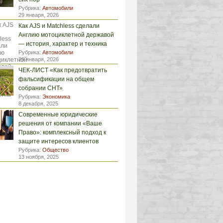
Рубрика:
Автомобили
29 января, 2026
Как AJS и Matchless сделали
Англию мотоциклетной державой
— история, характер и техника
Рубрика:
Автомобили
29 января, 2026
ЧЕК-ЛИСТ «Как предотвратить
фальсификации на общем
собрании СНТ»
Рубрика:
Экономика
8 декабря, 2025
Современные юридические
решения от компании «Ваше
Право»: комплексный подход к
защите интересов клиентов
Рубрика:
Общество
13 ноября, 2025