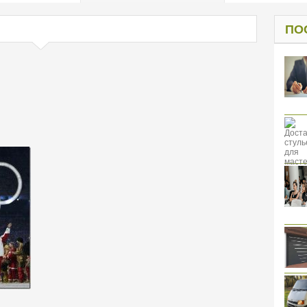
од к защите
ресов клиентов
ПО