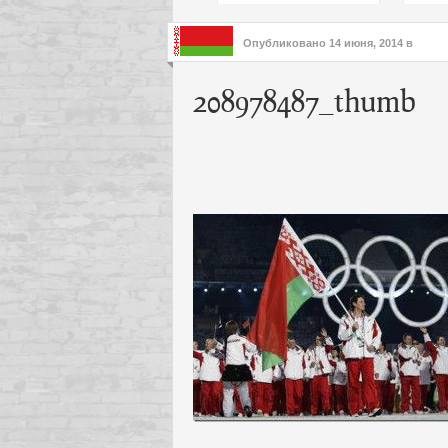
подх
инте
Опубликовано
14 июня, 2014
в
208978487_thumb