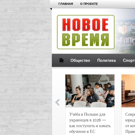
ГЛАВНАЯ
О ПРОЕКТЕ
Общество
Политика
Спорт
Новости и
Учёба в Польше для
Совр
чрезвычайные
украинцев в 2026 —
юрид
происшествия в
как поступить и начать
от к
Воронеже
обучение в ЕС
Прав