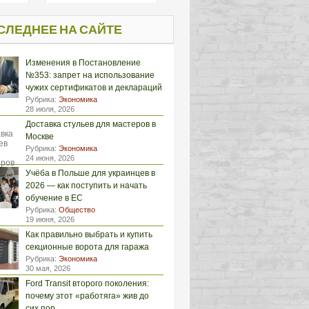
СЛЕДНЕЕ НА САЙТЕ
Изменения в Постановление
№353: запрет на использование
чужих сертификатов и деклараций
Рубрика:
Экономика
28 июля, 2026
Доставка стульев для мастеров в
Москве
Рубрика:
Экономика
24 июня, 2026
Учёба в Польше для украинцев в
2026 — как поступить и начать
обучение в ЕС
Рубрика:
Общество
19 июня, 2026
Как правильно выбрать и купить
секционные ворота для гаража
Рубрика:
Экономика
30 мая, 2026
Ford Transit второго поколения:
почему этот «работяга» жив до
сих пор