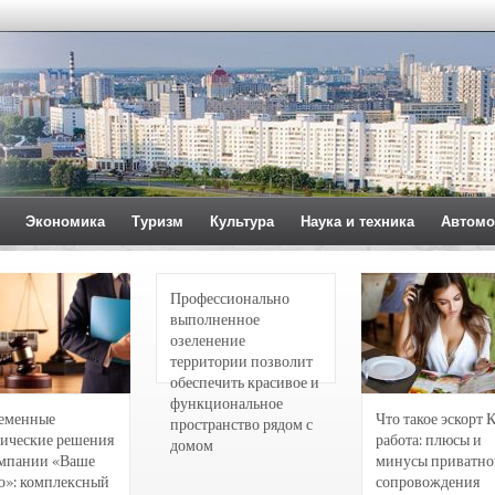
Экономика
Туризм
Культура
Наука и техника
Автомо
Профессионально
выполненное
озеленение
территории позволит
обеспечить красивое и
функциональное
еменные
Что такое эскорт 
пространство рядом с
ические решения
работа: плюсы и
домом
омпании «Ваше
минусы приватно
о»: комплексный
сопровождения