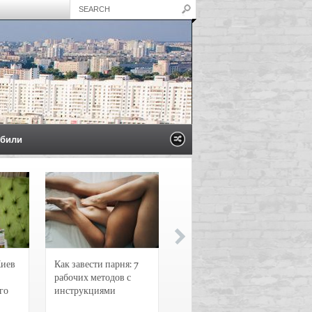
били
Киев
Как завести парня: 7
Новости и
рабочих методов с
чрезвычайные
го
инструкциями
происшествия в
Воронеже