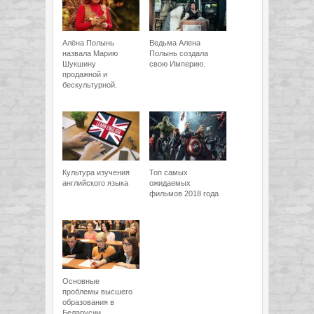
Алёна Полынь
Ведьма Алена
назвала Марию
Полынь создала
Шукшину
свою Империю.
продажной и
бескультурной.
Культура изучения
Топ самых
английского языка
ожидаемых
фильмов 2018 года
Основные
проблемы высшего
образования в
Беларусии