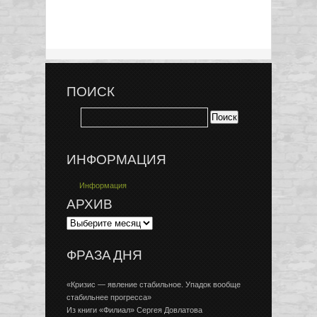
ПОИСК
ИНФОРМАЦИЯ
Информация
АРХИВ
ФРАЗА ДНЯ
«Кризис — явление стабильное. Упадок вообще
стабильнее прогресса»
Из книги «Филиал» Сергея Довлатова