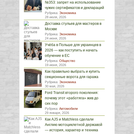
№353: запрет на использование
чужих сертификатов и деклараций
Рубрика:
Экономика
28 июля, 2026
Доставка стульев для мастеров в
Москве
Рубрика:
Экономика
24 июня, 2026
Учёба в Польше для украинцев в
2026 — как поступить и начать
обучение в ЕС
Рубрика:
Общество
19 июня, 2026
Как правильно выбрать и купить
секционные ворота для гаража
Рубрика:
Экономика
30 мая, 2026
Ford Transit второго поколения:
почему этот «работяга» жив до
сих пор
Рубрика:
Автомобили
29 января, 2026
Как AJS и Matchless сделали
Англию мотоциклетной державой
— история, характер и техника