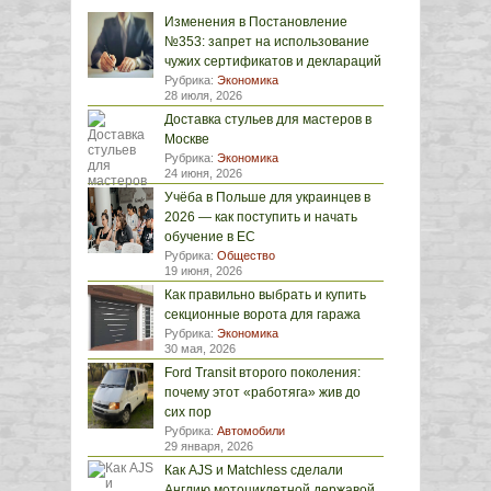
Изменения в Постановление
№353: запрет на использование
чужих сертификатов и деклараций
Рубрика:
Экономика
28 июля, 2026
Доставка стульев для мастеров в
Москве
Рубрика:
Экономика
24 июня, 2026
Учёба в Польше для украинцев в
2026 — как поступить и начать
обучение в ЕС
Рубрика:
Общество
19 июня, 2026
Как правильно выбрать и купить
секционные ворота для гаража
Рубрика:
Экономика
30 мая, 2026
Ford Transit второго поколения:
почему этот «работяга» жив до
сих пор
Рубрика:
Автомобили
29 января, 2026
Как AJS и Matchless сделали
Англию мотоциклетной державой