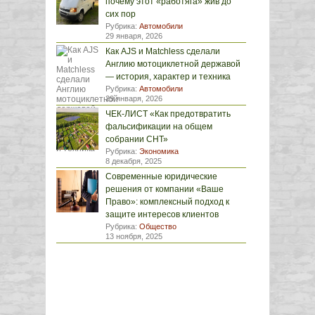
почему этот «работяга» жив до
сих пор
Рубрика:
Автомобили
29 января, 2026
Как AJS и Matchless сделали
Англию мотоциклетной державой
— история, характер и техника
Рубрика:
Автомобили
29 января, 2026
ЧЕК-ЛИСТ «Как предотвратить
фальсификации на общем
собрании СНТ»
Рубрика:
Экономика
8 декабря, 2025
Современные юридические
решения от компании «Ваше
Право»: комплексный подход к
защите интересов клиентов
Рубрика:
Общество
13 ноября, 2025