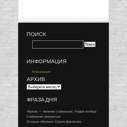
ПОИСК
ИНФОРМАЦИЯ
Информация
АРХИВ
ФРАЗА ДНЯ
«Кризис — явление стабильное. Упадок вообще
стабильнее прогресса»
Из книги «Филиал» Сергея Довлатова