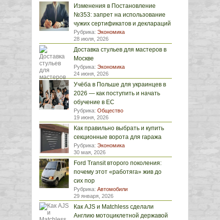
Изменения в Постановление
№353: запрет на использование
чужих сертификатов и деклараций
Рубрика:
Экономика
28 июля, 2026
Доставка стульев для мастеров в
Москве
Рубрика:
Экономика
24 июня, 2026
Учёба в Польше для украинцев в
2026 — как поступить и начать
обучение в ЕС
Рубрика:
Общество
19 июня, 2026
Как правильно выбрать и купить
секционные ворота для гаража
Рубрика:
Экономика
30 мая, 2026
Ford Transit второго поколения:
почему этот «работяга» жив до
сих пор
Рубрика:
Автомобили
29 января, 2026
Как AJS и Matchless сделали
Англию мотоциклетной державой