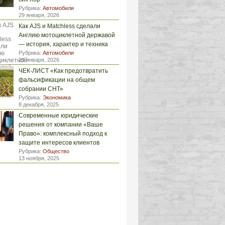
Рубрика:
Автомобили
29 января, 2026
Как AJS и Matchless сделали
Англию мотоциклетной державой
— история, характер и техника
Рубрика:
Автомобили
29 января, 2026
ЧЕК-ЛИСТ «Как предотвратить
фальсификации на общем
собрании СНТ»
Рубрика:
Экономика
8 декабря, 2025
Современные юридические
решения от компании «Ваше
Право»: комплексный подход к
защите интересов клиентов
Рубрика:
Общество
13 ноября, 2025