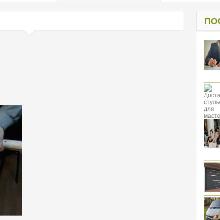
од к защите
ресов клиентов
ПО