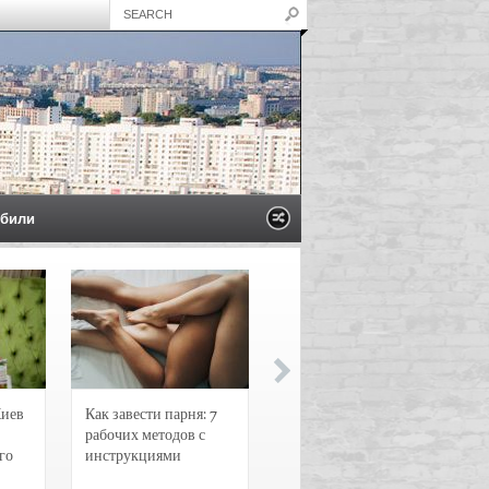
били
Киев
Как завести парня: 7
Новости и
рабочих методов с
чрезвычайные
го
инструкциями
происшествия в
Воронеже