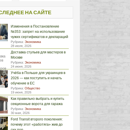
СЛЕДНЕЕ НА САЙТЕ
Изменения в Постановление
№353: запрет на использование
чужих сертификатов и деклараций
Рубрика:
Экономика
28 июля, 2026
Доставка стульев для мастеров в
Москве
Рубрика:
Экономика
24 июня, 2026
Учёба в Польше для украинцев в
2026 — как поступить и начать
обучение в ЕС
Рубрика:
Общество
19 июня, 2026
Как правильно выбрать и купить
секционные ворота для гаража
Рубрика:
Экономика
30 мая, 2026
Ford Transit второго поколения:
почему этот «работяга» жив до
сих пор