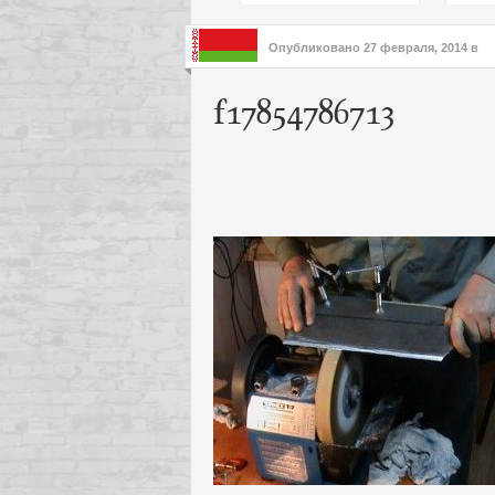
подх
инте
Опубликовано
27 февраля, 2014
в
f17854786713