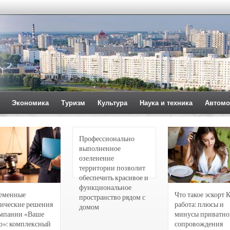
Экономика
Туризм
Культура
Наука и техника
Автомо
Профессионально
выполненное
озеленение
территории позволит
обеспечить красивое и
функциональное
еменные
Что такое эскорт 
пространство рядом с
ические решения
работа: плюсы и
домом
омпании «Ваше
минусы приватно
о»: комплексный
сопровождения