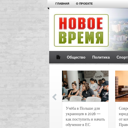
ГЛАВНАЯ
О ПРОЕКТЕ
Общество
Политика
Спорт
Новости и
Учёба в Польше для
Совр
чрезвычайные
украинцев в 2026 —
юрид
происшествия в
как поступить и начать
от к
Воронеже
обучение в ЕС
Прав