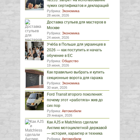
№353: запрет на использование
чужих сертификатов и деклараций
Рубрика:
Экономика
28 июля, 2026
Доставка стульев для мастеров в
Москве
Рубрика:
Экономика
24 июня, 2026
Учёба в Польше для украинцев в
2026 — как поступить и начать
обучение в ЕС
Рубрика:
Общество
19 июня, 2026
Как правильно выбрать и купить
секционные ворота для гаража
Рубрика:
Экономика
30 мая, 2026
Ford Transit второго поколения:
почему этот «работяга» жив до
сих пор
Рубрика:
Автомобили
29 января, 2026
Как AJS и Matchless сделали
Англию мотоциклетной державой
— история, характер и техника
Рубрика:
Автомобили