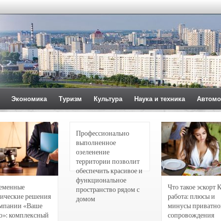
Экономика
Туризм
Культура
Наука и техника
Автомо
Профессионально
выполненное
озеленение
территории позволит
обеспечить красивое и
функциональное
еменные
Что такое эскорт 
пространство рядом с
ические решения
работа: плюсы и
домом
омпании «Ваше
минусы приватно
о»: комплексный
сопровождения