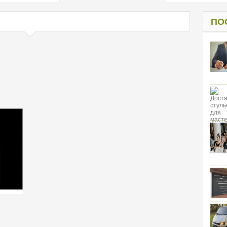
од к защите
ресов клиентов
ПО