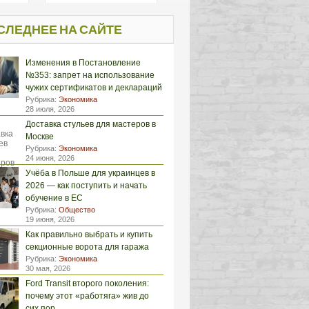
СЛЕДНЕЕ НА САЙТЕ
Изменения в Постановление
№353: запрет на использование
чужих сертификатов и деклараций
Рубрика:
Экономика
28 июля, 2026
Доставка стульев для мастеров в
Москве
Рубрика:
Экономика
24 июня, 2026
Учёба в Польше для украинцев в
2026 — как поступить и начать
обучение в ЕС
Рубрика:
Общество
19 июня, 2026
Как правильно выбрать и купить
секционные ворота для гаража
Рубрика:
Экономика
30 мая, 2026
Ford Transit второго поколения:
почему этот «работяга» жив до
сих пор