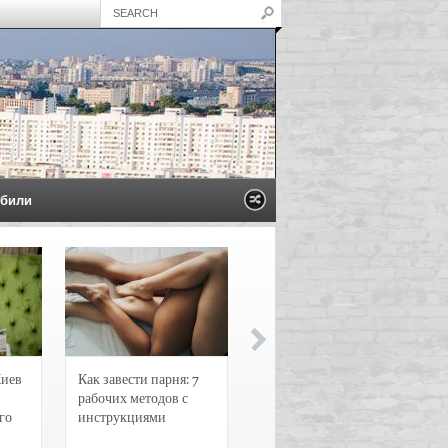
били
Киев
Как завести парня: 7
Новости и
рабочих методов с
чрезвычайные
го
инструкциями
происшествия в
Воронеже