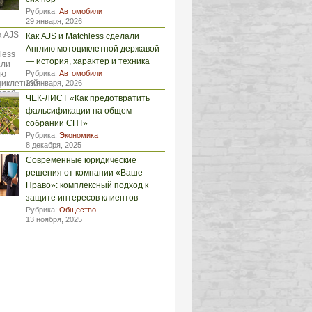
Рубрика:
Автомобили
29 января, 2026
Как AJS и Matchless сделали
Англию мотоциклетной державой
— история, характер и техника
Рубрика:
Автомобили
29 января, 2026
ЧЕК-ЛИСТ «Как предотвратить
фальсификации на общем
собрании СНТ»
Рубрика:
Экономика
8 декабря, 2025
Современные юридические
решения от компании «Ваше
Право»: комплексный подход к
защите интересов клиентов
Рубрика:
Общество
13 ноября, 2025