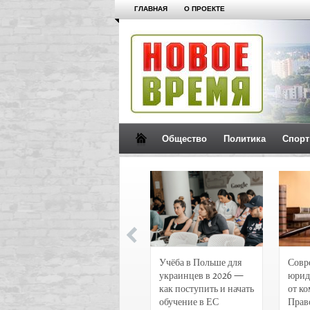
ГЛАВНАЯ
О ПРОЕКТЕ
Общество
Политика
Спорт
Новости и
Учёба в Польше для
Совр
чрезвычайные
украинцев в 2026 —
юрид
происшествия в
как поступить и начать
от к
Воронеже
обучение в ЕС
Прав