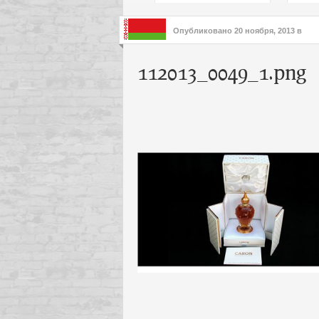
подх
инте
Опубликовано
20 ноября, 2013
в
112013_0049_1.png