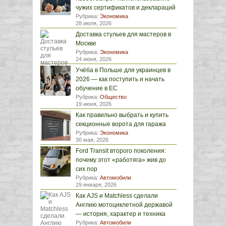
чужих сертификатов и деклараций
Рубрика:
Экономика
28 июля, 2026
Доставка стульев для мастеров в
Москве
Рубрика:
Экономика
24 июня, 2026
Учёба в Польше для украинцев в
2026 — как поступить и начать
обучение в ЕС
Рубрика:
Общество
19 июня, 2026
Как правильно выбрать и купить
секционные ворота для гаража
Рубрика:
Экономика
30 мая, 2026
Ford Transit второго поколения:
почему этот «работяга» жив до
сих пор
Рубрика:
Автомобили
29 января, 2026
Как AJS и Matchless сделали
Англию мотоциклетной державой
— история, характер и техника
Рубрика:
Автомобили