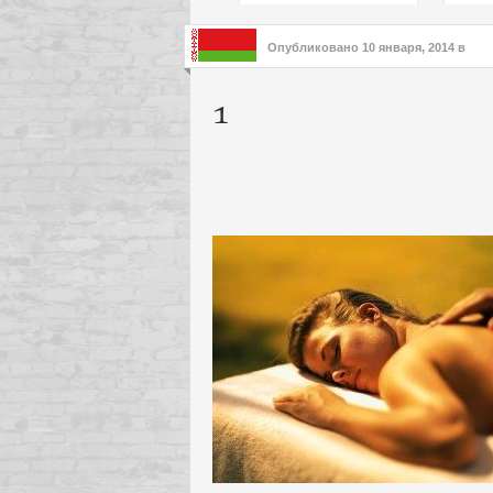
подх
инте
Опубликовано
10 января, 2014
в
1