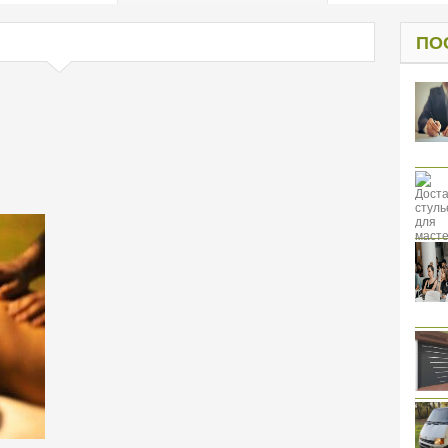
од к защите
ресов клиентов
ПО