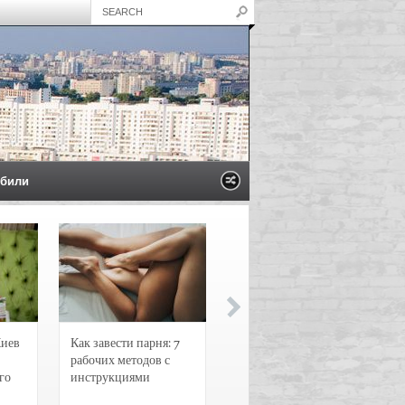
били
Киев
Как завести парня: 7
Новости и
рабочих методов с
чрезвычайные
го
инструкциями
происшествия в
Воронеже