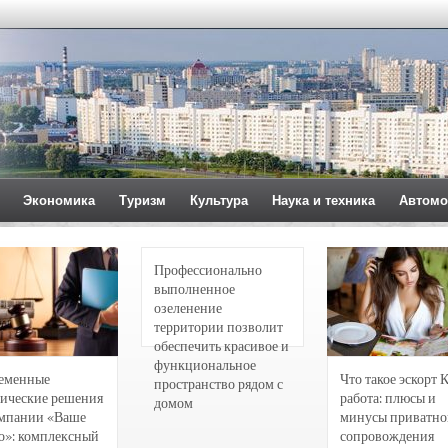
Экономика
Туризм
Культура
Наука и техника
Автомо
Профессионально
выполненное
озеленение
территории позволит
обеспечить красивое и
функциональное
еменные
Что такое эскорт 
пространство рядом с
ические решения
работа: плюсы и
домом
омпании «Ваше
минусы приватно
о»: комплексный
сопровождения