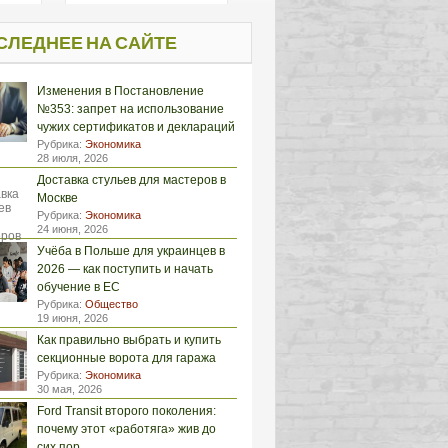
СЛЕДНЕЕ НА САЙТЕ
Изменения в Постановление
№353: запрет на использование
чужих сертификатов и деклараций
Рубрика:
Экономика
28 июля, 2026
Доставка стульев для мастеров в
Москве
Рубрика:
Экономика
24 июня, 2026
Учёба в Польше для украинцев в
2026 — как поступить и начать
обучение в ЕС
Рубрика:
Общество
19 июня, 2026
Как правильно выбрать и купить
секционные ворота для гаража
Рубрика:
Экономика
30 мая, 2026
Ford Transit второго поколения:
почему этот «работяга» жив до
сих пор