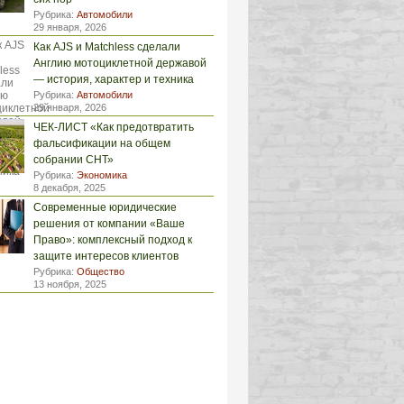
Рубрика:
Автомобили
29 января, 2026
Как AJS и Matchless сделали
Англию мотоциклетной державой
— история, характер и техника
Рубрика:
Автомобили
29 января, 2026
ЧЕК-ЛИСТ «Как предотвратить
фальсификации на общем
собрании СНТ»
Рубрика:
Экономика
8 декабря, 2025
Современные юридические
решения от компании «Ваше
Право»: комплексный подход к
защите интересов клиентов
Рубрика:
Общество
13 ноября, 2025