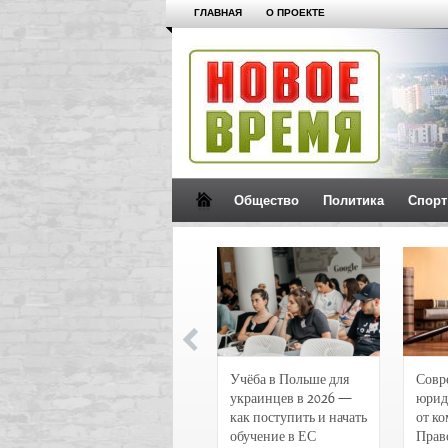
ГЛАВНАЯ
О ПРОЕКТЕ
Общество
Политика
Спорт
Новости и
Учёба в Польше для
Совр
чрезвычайные
украинцев в 2026 —
юрид
происшествия в
как поступить и начать
от к
Воронеже
обучение в ЕС
Прав