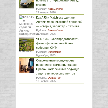
почему этот «работяга» жив до
сих пор
Рубрика:
Автомобили
29 января, 2026
Как AJS и Matchless сделали
Англию мотоциклетной державой
— история, характер и техника
Рубрика:
Автомобили
29 января, 2026
ЧЕК-ЛИСТ «Как предотвратить
фальсификации на общем
собрании СНТ»
Рубрика:
Экономика
8 декабря, 2025
Современные юридические
решения от компании «Ваше
Право»: комплексный подход к
защите интересов клиентов
Рубрика:
Общество
13 ноября, 2025