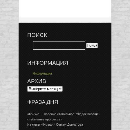
ПОИСК
ИНФОРМАЦИЯ
Информация
АРХИВ
ФРАЗА ДНЯ
«Кризис — явление стабильное. Упадок вообще
стабильнее прогресса»
Из книги «Филиал» Сергея Довлатова