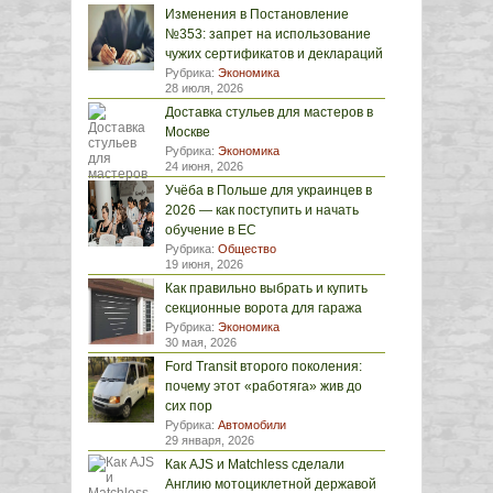
Изменения в Постановление
№353: запрет на использование
чужих сертификатов и деклараций
Рубрика:
Экономика
28 июля, 2026
Доставка стульев для мастеров в
Москве
Рубрика:
Экономика
24 июня, 2026
Учёба в Польше для украинцев в
2026 — как поступить и начать
обучение в ЕС
Рубрика:
Общество
19 июня, 2026
Как правильно выбрать и купить
секционные ворота для гаража
Рубрика:
Экономика
30 мая, 2026
Ford Transit второго поколения:
почему этот «работяга» жив до
сих пор
Рубрика:
Автомобили
29 января, 2026
Как AJS и Matchless сделали
Англию мотоциклетной державой