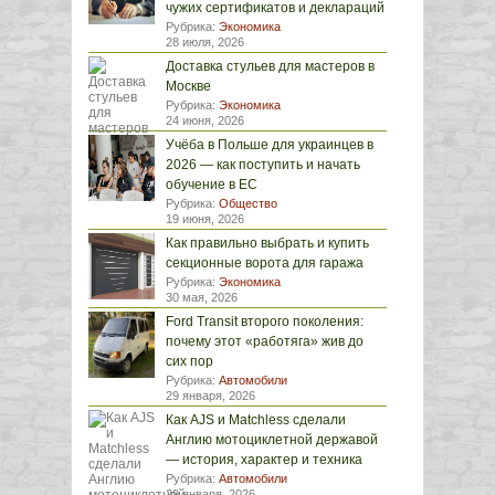
чужих сертификатов и деклараций
Рубрика:
Экономика
28 июля, 2026
Доставка стульев для мастеров в
Москве
Рубрика:
Экономика
24 июня, 2026
Учёба в Польше для украинцев в
2026 — как поступить и начать
обучение в ЕС
Рубрика:
Общество
19 июня, 2026
Как правильно выбрать и купить
секционные ворота для гаража
Рубрика:
Экономика
30 мая, 2026
Ford Transit второго поколения:
почему этот «работяга» жив до
сих пор
Рубрика:
Автомобили
29 января, 2026
Как AJS и Matchless сделали
Англию мотоциклетной державой
— история, характер и техника
Рубрика:
Автомобили
29 января, 2026