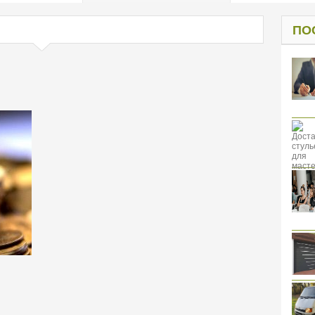
од к защите
ресов клиентов
ПО