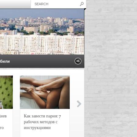
били
Киев
Как завести парня: 7
Новости и
рабочих методов с
чрезвычайные
го
инструкциями
происшествия в
Воронеже