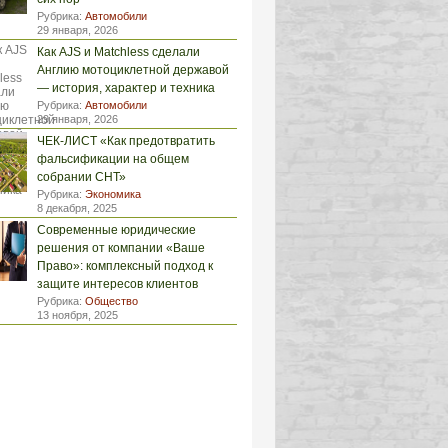
Рубрика:
Автомобили
29 января, 2026
Как AJS и Matchless сделали
Англию мотоциклетной державой
— история, характер и техника
Рубрика:
Автомобили
29 января, 2026
ЧЕК-ЛИСТ «Как предотвратить
фальсификации на общем
собрании СНТ»
Рубрика:
Экономика
8 декабря, 2025
Современные юридические
решения от компании «Ваше
Право»: комплексный подход к
защите интересов клиентов
Рубрика:
Общество
13 ноября, 2025