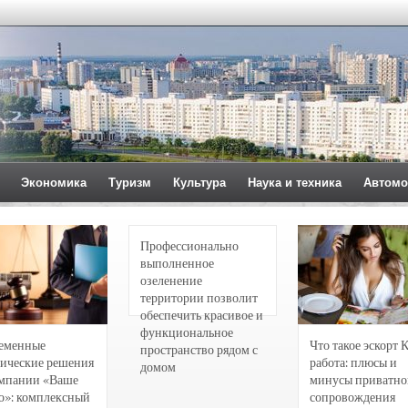
Экономика
Туризм
Культура
Наука и техника
Автомо
Профессионально
выполненное
озеленение
территории позволит
обеспечить красивое и
функциональное
еменные
Что такое эскорт 
пространство рядом с
ические решения
работа: плюсы и
домом
омпании «Ваше
минусы приватно
о»: комплексный
сопровождения