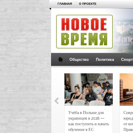
ГЛАВНАЯ
О ПРОЕКТЕ
Общество
Политика
Спорт
Новости и
Учёба в Польше для
Совр
чрезвычайные
украинцев в 2026 —
юрид
происшествия в
как поступить и начать
от к
Воронеже
обучение в ЕС
Прав