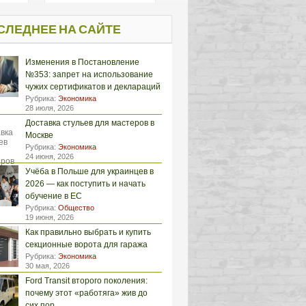
СЛЕДНЕЕ НА САЙТЕ
Изменения в Постановление
№353: запрет на использование
чужих сертификатов и деклараций
Рубрика:
Экономика
28 июля, 2026
Доставка стульев для мастеров в
Москве
Рубрика:
Экономика
24 июня, 2026
Учёба в Польше для украинцев в
2026 — как поступить и начать
обучение в ЕС
Рубрика:
Общество
19 июня, 2026
Как правильно выбрать и купить
секционные ворота для гаража
Рубрика:
Экономика
30 мая, 2026
Ford Transit второго поколения:
почему этот «работяга» жив до
сих пор