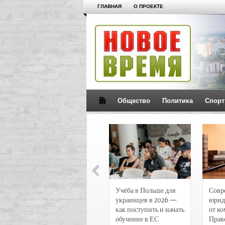
ГЛАВНАЯ
О ПРОЕКТЕ
Общество
Политика
Спорт
Новости и
Учёба в Польше для
Совр
чрезвычайные
украинцев в 2026 —
юрид
происшествия в
как поступить и начать
от к
Воронеже
обучение в ЕС
Прав