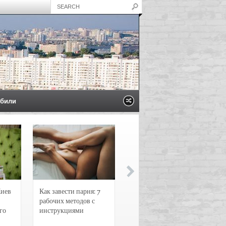
били
Киев
Как завести парня: 7
Новости и
рабочих методов с
чрезвычайные
го
инструкциями
происшествия в
Воронеже