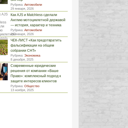
Рубрика:
Автомобили
29 января, 2026
Как AJS и Matchless сделали
Англию мотоциклетной державой
— история, характер и техника
Рубрика:
Автомобили
29 января, 2026
ЧЕК-ЛИСТ «Как предотвратить
фальсификации на общем
собрании СНТ»
Рубрика:
Экономика
8 декабря, 2025
Современные юридические
решения от компании «Ваше
Право»: комплексный подход к
защите интересов клиентов
Рубрика:
Общество
13 ноября, 2025