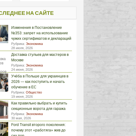
СЛЕДНЕЕ НА САЙТЕ
Изменения в Постановление
№353: запрет на использование
чужих сертификатов и деклараций
Рубрика:
Экономика
28 июля, 2026
Доставка стульев для мастеров в
Москве
Рубрика:
Экономика
24 июня, 2026
Учёба в Польше для украинцев в
2026 — как поступить и начать
обучение в ЕС
Рубрика:
Общество
19 июня, 2026
Как правильно выбрать и купить
секционные ворота для гаража
Рубрика:
Экономика
30 мая, 2026
Ford Transit второго поколения:
почему этот «работяга» жив до
сих пор