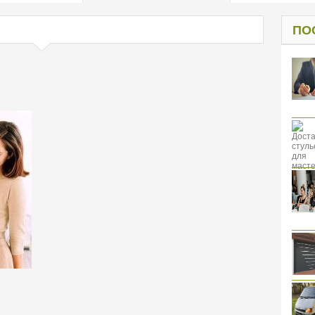
од к защите
ресов клиентов
ПО