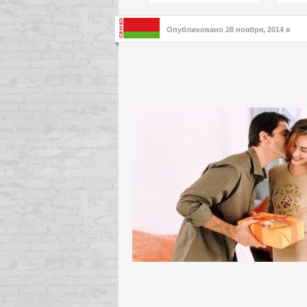
подх
инте
Опубликовано
28 ноября, 2014
в