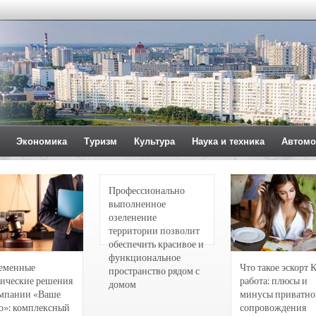
Экономика
Туризм
Культура
Наука и техника
Автомо
Профессионально
выполненное
озеленение
территории позволит
обеспечить красивое и
функциональное
еменные
Что такое эскорт 
пространство рядом с
ические решения
работа: плюсы и
домом
омпании «Ваше
минусы приватно
о»: комплексный
сопровождения