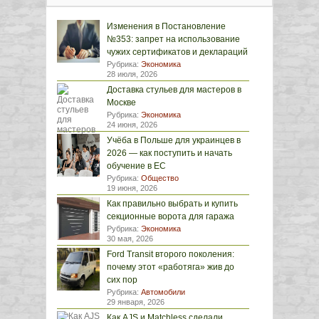
Изменения в Постановление
№353: запрет на использование
чужих сертификатов и деклараций
Рубрика:
Экономика
28 июля, 2026
Доставка стульев для мастеров в
Москве
Рубрика:
Экономика
24 июня, 2026
Учёба в Польше для украинцев в
2026 — как поступить и начать
обучение в ЕС
Рубрика:
Общество
19 июня, 2026
Как правильно выбрать и купить
секционные ворота для гаража
Рубрика:
Экономика
30 мая, 2026
Ford Transit второго поколения:
почему этот «работяга» жив до
сих пор
Рубрика:
Автомобили
29 января, 2026
Как AJS и Matchless сделали