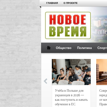
ГЛАВНАЯ
О ПРОЕКТЕ
Общество
Политика
Спорт
Новости и
Учёба в Польше для
Совр
чрезвычайные
украинцев в 2026 —
юрид
происшествия в
как поступить и начать
от к
Воронеже
обучение в ЕС
Прав