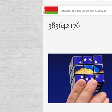
подх
инте
Опубликовано
28 ноября, 2013
в
383642176