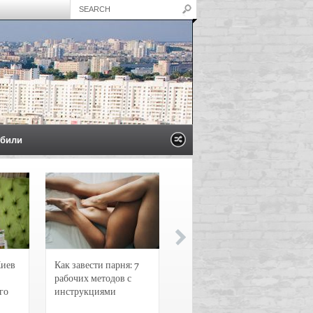
били
Киев
Как завести парня: 7
Новости и
рабочих методов с
чрезвычайные
го
инструкциями
происшествия в
Воронеже