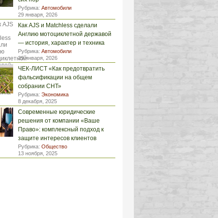
Рубрика:
Автомобили
29 января, 2026
Как AJS и Matchless сделали
Англию мотоциклетной державой
— история, характер и техника
Рубрика:
Автомобили
29 января, 2026
ЧЕК-ЛИСТ «Как предотвратить
фальсификации на общем
собрании СНТ»
Рубрика:
Экономика
8 декабря, 2025
Современные юридические
решения от компании «Ваше
Право»: комплексный подход к
защите интересов клиентов
Рубрика:
Общество
13 ноября, 2025