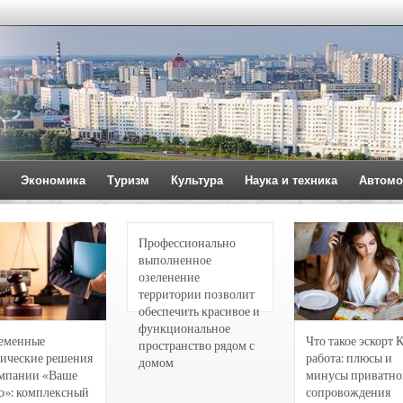
Экономика
Туризм
Культура
Наука и техника
Автомо
Профессионально
выполненное
озеленение
территории позволит
обеспечить красивое и
функциональное
еменные
Что такое эскорт 
пространство рядом с
ические решения
работа: плюсы и
домом
омпании «Ваше
минусы приватно
о»: комплексный
сопровождения