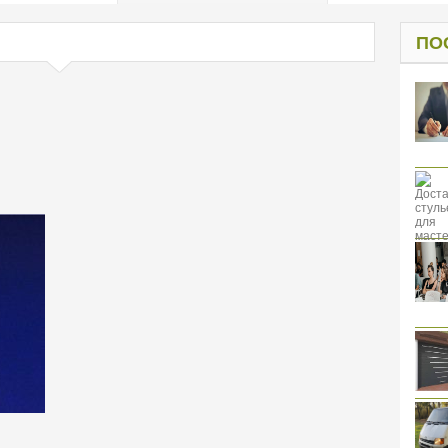
од к защите
ресов клиентов
ПО