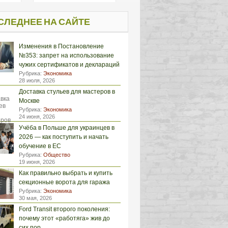
СЛЕДНЕЕ НА САЙТЕ
Изменения в Постановление
№353: запрет на использование
чужих сертификатов и деклараций
Рубрика:
Экономика
28 июля, 2026
Доставка стульев для мастеров в
Москве
Рубрика:
Экономика
24 июня, 2026
Учёба в Польше для украинцев в
2026 — как поступить и начать
обучение в ЕС
Рубрика:
Общество
19 июня, 2026
Как правильно выбрать и купить
секционные ворота для гаража
Рубрика:
Экономика
30 мая, 2026
Ford Transit второго поколения:
почему этот «работяга» жив до
сих пор