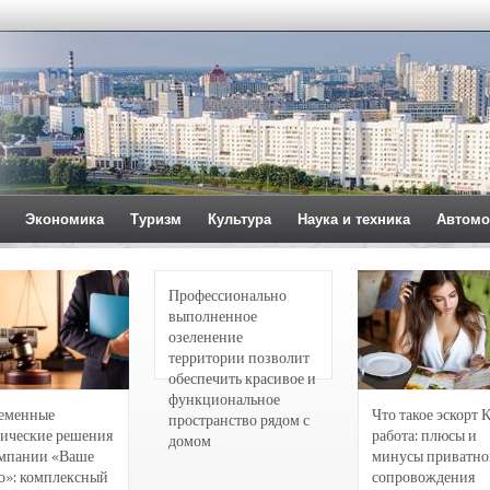
Экономика
Туризм
Культура
Наука и техника
Автомо
Профессионально
выполненное
озеленение
территории позволит
обеспечить красивое и
функциональное
еменные
Что такое эскорт 
пространство рядом с
ические решения
работа: плюсы и
домом
омпании «Ваше
минусы приватно
о»: комплексный
сопровождения