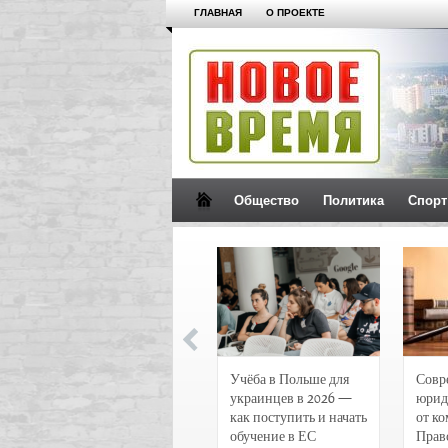
ГЛАВНАЯ
О ПРОЕКТЕ
Общество
Политика
Спорт
Новости и
Учёба в Польше для
Совр
чрезвычайные
украинцев в 2026 —
юрид
происшествия в
как поступить и начать
от к
Воронеже
обучение в ЕС
Прав