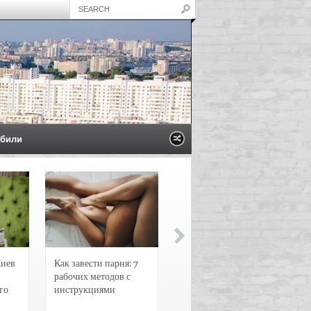
били
Киев
Как завести парня: 7
Новости и
рабочих методов с
чрезвычайные
го
инструкциями
происшествия в
Воронеже