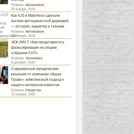
Рубрика:
Автомобили
29 января, 2026
Как AJS и Matchless сделали
Англию мотоциклетной державой
— история, характер и техника
Рубрика:
Автомобили
29 января, 2026
ЧЕК-ЛИСТ «Как предотвратить
фальсификации на общем
собрании СНТ»
Рубрика:
Экономика
8 декабря, 2025
Современные юридические
решения от компании «Ваше
Право»: комплексный подход к
защите интересов клиентов
Рубрика:
Общество
13 ноября, 2025