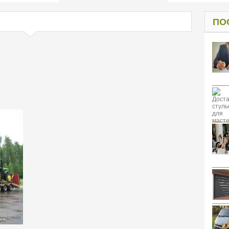
од к защите
ресов клиентов
ПО