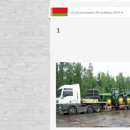
подх
инте
Опубликовано
26 ноября, 2013
в
1