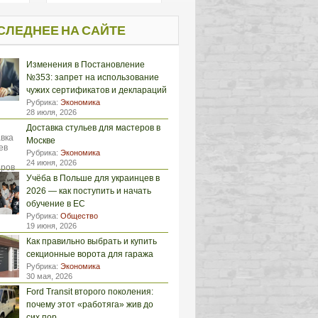
СЛЕДНЕЕ НА САЙТЕ
Изменения в Постановление
№353: запрет на использование
чужих сертификатов и деклараций
Рубрика:
Экономика
28 июля, 2026
Доставка стульев для мастеров в
Москве
Рубрика:
Экономика
24 июня, 2026
Учёба в Польше для украинцев в
2026 — как поступить и начать
обучение в ЕС
Рубрика:
Общество
19 июня, 2026
Как правильно выбрать и купить
секционные ворота для гаража
Рубрика:
Экономика
30 мая, 2026
Ford Transit второго поколения:
почему этот «работяга» жив до
сих пор