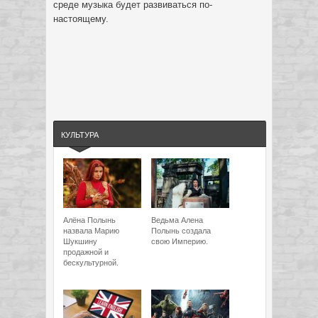
среде музыка будет развиваться по-
настоящему.
КУЛЬТУРА
Алёна Полынь
Ведьма Алена
назвала Марию
Полынь создала
Шукшину
свою Империю.
продажной и
бескультурной.