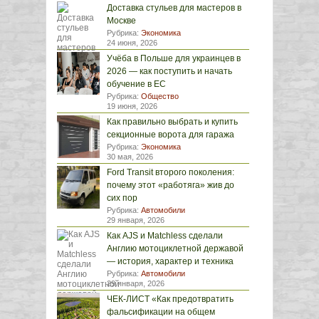
Доставка стульев для мастеров в
Москве
Рубрика:
Экономика
24 июня, 2026
Учёба в Польше для украинцев в
2026 — как поступить и начать
обучение в ЕС
Рубрика:
Общество
19 июня, 2026
Как правильно выбрать и купить
секционные ворота для гаража
Рубрика:
Экономика
30 мая, 2026
Ford Transit второго поколения:
почему этот «работяга» жив до
сих пор
Рубрика:
Автомобили
29 января, 2026
Как AJS и Matchless сделали
Англию мотоциклетной державой
— история, характер и техника
Рубрика:
Автомобили
29 января, 2026
ЧЕК-ЛИСТ «Как предотвратить
фальсификации на общем