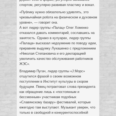
спортом, регулярно развивая пластику и вокал.
«Публику нужно обязательно удивлять, это
чрезвычайная робота на физическом и духовном
уровне», — говорит она.
А вот лидер группы «Палац» Олег Хоменко
отказался давать комментарий, сославшись на
занятость. Однако в кулуарах, лидер группы
«Палаца» высказал недоумение по поводу идеи,
приравняв выдумку Лукашенко с предложением
«Николая Степановича и его декларацией
увеличить качество обслуживания работников
ЖЭС».
Владимир Пугач, лидер группы «J:Морс»
отшутился фразой о своем возможном
поступлении в Институт культуры в скором
будущем. Певец потрактовал слова президента
как обращение лишь к «постоянным и
бессменным» участникам подобных
«Славянскому базару» фестивалей, которые
ежегодно там выступают. Музыкант уверен, что
только в свободной и конкурентоспособной