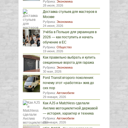
Рубрика:
Экономика
28 июля, 2026
Доставка стульев для мастеров в
Москве
Рубрика:
Экономика
24 июня, 2026
Учёба в Польше для украинцев в
2026 — как поступить и начать
обучение в ЕС
Рубрика:
Общество
19 июня, 2026
Как правильно выбрать и купить
секционные ворота для гаража
Рубрика:
Экономика
30 мая, 2026
Ford Transit второго поколения:
почему этот «работяга» жив до
сих пор
Рубрика:
Автомобили
29 января, 2026
Как AJS и Matchless сделали
Англию мотоциклетной державой
— история, характер и техника
Рубрика:
Автомобили
29 января, 2026