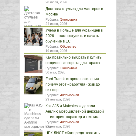
28 июля, 2026
Доставка стульев для мастеров в
Москве
Рубрика:
Экономика
24 июня, 2026
Учёба в Польше для украинцев в
2026 — как поступить и начать
обучение в ЕС
Рубрика:
Общество
19 июня, 2026
Как правильно выбрать и купить
секционные ворота для гаража
Рубрика:
Экономика
30 мая, 2026
Ford Transit второго поколения:
почему этот «работяга» жив до
сих пор
Рубрика:
Автомобили
29 января, 2026
Как AJS и Matchless сделали
Англию мотоциклетной державой
— история, характер и техника
Рубрика:
Автомобили
29 января, 2026
ЧЕК-ЛИСТ «Как предотвратить